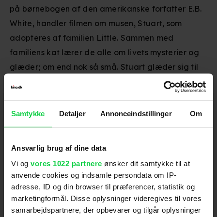
på børnebogen af den amerikanske forfatter E.B.
White, handler filmen om musen, Stuart, som
adopteres af familien Little. Sammen med
familiens kat lærer de alle om livets mysterier og
glæder; om end nok så små. Stuart glæder sig til
familielivet i hjemmet hos hr. og fru Little. Det er
som et ønske, der går i opfyldelse: at leve med en
rigtig familie, kærlighed og tryghed! Men at leve
Samtykke
Detaljer
Annonceindstillinger
Om
hos Littlerne bliver også et eventyr, der nogle
gange er ret farligt.
Ansvarlig brug af dine data
Vi og
vores 1022 partnere
ønsker dit samtykke til at
anvende cookies og indsamle persondata om IP-
Skuespillere
:
Geena Davis
adresse, ID og din browser til præferencer, statistik og
Genre
:
Familiefilm
marketingformål. Disse oplysninger videregives til vores
Instruktion
:
Rob Minkoff
samarbejdspartnere, der opbevarer og tilgår oplysninger