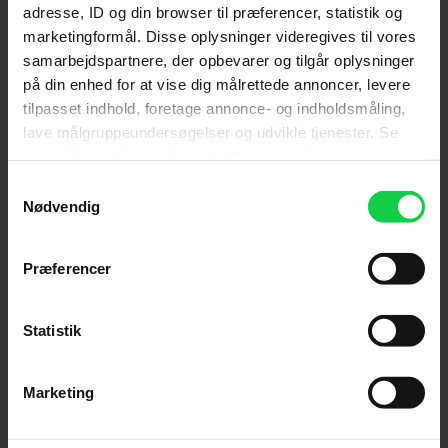
adresse, ID og din browser til præferencer, statistik og
marketingformål. Disse oplysninger videregives til vores
samarbejdspartnere, der opbevarer og tilgår oplysninger
Skuespillere
:
Tom Hanks
,
Catherine Zeta-Jones
,
på din enhed for at vise dig målrettede annoncer, levere
Stanley Tucci
tilpasset indhold, foretage annonce- og indholdsmåling,
Genre
:
Drama / Komedie
lave målgruppeundersøgelser og udvikle tjenester. Se
Instruktion
:
Steven Spielberg
mere information under
indstillinger
og i vores
persondatapolitik. Du kan altid trække dit samtykke
Samtykkevalg
tilbage eller ændre indstillinger fra vores
Nødvendig
"Cookiedeklaration", eller ved at trykke på "Privacy
trigger" ikonet.
Præferencer
Hvis du tillader det, vil vi også gerne:
Giv filmen din vurdering:
Indsamle præcise oplysninger om din placering,
Statistik
der kan være nøjagtig inden for få meter
Identificere din enhed baseret på en scanning af
Marketing
dens unikke karakteristika (fingerprinting)
Dine valg anvendes på hele websitet.