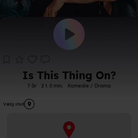
Is This Thing On?
7 år
2 t. 0 min.
Komedie / Drama
Vælg sted