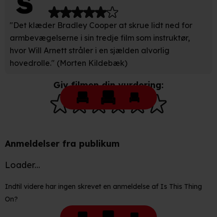
Når vi anvender cookies, behandler vi kortvarigt din IP-
"Det klæder Bradley Cooper at skrue lidt ned for
adresse. IP-adressen kan blive delt med vores
armbevægelserne i sin tredje film som instruktør,
partnere.
Du kan læse mere om vores brug af cookies og
hvor Will Arnett stråler i en sjælden alvorlig
behandling af dine personoplysninger i både vores
hovedrolle." (Morten Kildebæk)
privatlivspolitik
og
cookiepolitik
.
Giv filmen din vurdering:
Anmeldelser fra publikum
Loader...
Indtil videre har ingen skrevet en anmeldelse af Is This Thing
On?