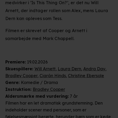
medvirker i ’Is This Thing On?’, er det nu Will
Arnett, der indtager rollen som Alex, mens Laura
Dern kan opleves som Tess.
Filmen er skrevet af Cooper og Arnett i
samarbejde med Mark Chappell.
Premiere
:
19.02.2026
Skuespillere
:
Will Arnett
,
Laura Dern
,
Andra Day
,
Bradley Cooper
,
Ciarán Hinds
,
Christine Ebersole
Genre
:
Komedie / Drama
Instruktion
:
Bradley Cooper
Aldersmærke
med vurdering
:
7 år
Filmen har en let dramatisk grundstemning. Den
indeholder scener med personer, som er
følelsesmæssigt berørte, herunder børn som er kede