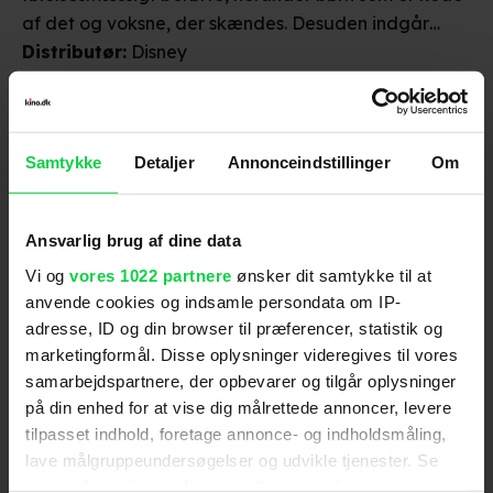
af det og voksne, der skændes. Desuden indgår
scener med skildringer af voksenseksualitet. Da
Distributør
:
Disney
filmen er overvejende roligt fortalt, vurderes det, at
filmen kun vil kunne virke skræmmende for børn
under 7 år.
Samtykke
Detaljer
Annonceindstillinger
Om
Ansvarlig brug af dine data
Anmeldelser fra medierne
Vi og
vores 1022 partnere
ønsker dit samtykke til at
anvende cookies og indsamle persondata om IP-
(
6
)
adresse, ID og din browser til præferencer, statistik og
marketingformål. Disse oplysninger videregives til vores
samarbejdspartnere, der opbevarer og tilgår oplysninger
Berlingske
på din enhed for at vise dig målrettede annoncer, levere
tilpasset indhold, foretage annonce- og indholdsmåling,
lave målgruppeundersøgelser og udvikle tjenester. Se
"Det er fint og solidarisk fortalt, og så er det tilmed
mere information under
indstillinger
og i vores