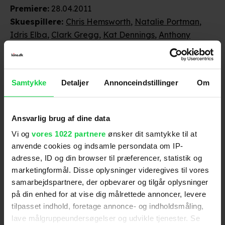
Premiere
:
28.04.2011
Skuespillere
:
Chris Hemsworth
,
Natalie Portman
,
Idris Elba
,
Clark Gregg
,
Kat Dennings
,
Anthony
Hopkins
,
Tom Hiddleston
,
Stellan Skarsgård
,
Ray
Stevenson
,
Rene Russo
,
Colm Feore
Genre
:
Action / Adventure
Samtykke
Detaljer
Annonceindstillinger
Om
Instruktion
:
Kenneth Branagh
Aldersmærke
:
15 år
Distributør
:
UIP
Ansvarlig brug af dine data
Vi og
vores 1022 partnere
ønsker dit samtykke til at
anvende cookies og indsamle persondata om IP-
adresse, ID og din browser til præferencer, statistik og
marketingformål. Disse oplysninger videregives til vores
samarbejdspartnere, der opbevarer og tilgår oplysninger
på din enhed for at vise dig målrettede annoncer, levere
tilpasset indhold, foretage annonce- og indholdsmåling,
Anmeldelser fra medierne
lave målgruppeundersøgelser og udvikle tjenester. Se