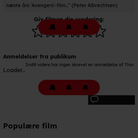
præferencer og til markedsføring.
næste års 'Avengers'-film..." (Peter Albrechtsen)
Når vi anvender cookies, behandler vi kortvarigt din IP-
Giv filmen din vurdering:
adresse. IP-adressen kan blive delt med vores
partnere.
Du kan læse mere om vores brug af cookies og
behandling af dine personoplysninger i både vores
privatlivspolitik
og
cookiepolitik
.
Anmeldelser fra publikum
Indtil videre har ingen skrevet en anmeldelse af Thor
Loader...
Skriv anmeldelse
Populære film