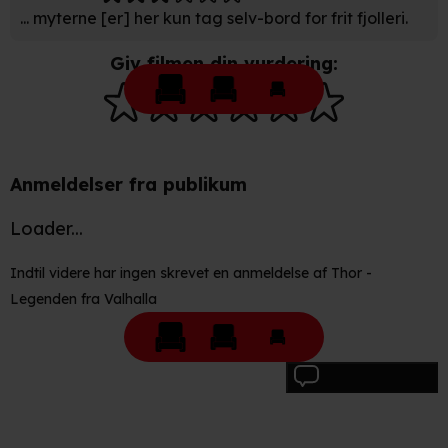
at sikre funktionalitet, generere statistik, huske dine
... myterne [er] her kun tag selv-bord for frit fjolleri.
præferencer og til markedsføring.
Giv filmen din vurdering:
Når vi anvender cookies, behandler vi kortvarigt din IP-
adresse. IP-adressen kan blive delt med vores
partnere.
Du kan læse mere om vores brug af cookies og
behandling af dine personoplysninger i både vores
Anmeldelser fra publikum
privatlivspolitik
og
cookiepolitik
.
Loader...
Indtil videre har ingen skrevet en anmeldelse af Thor -
Legenden fra Valhalla
Skriv anmeldelse