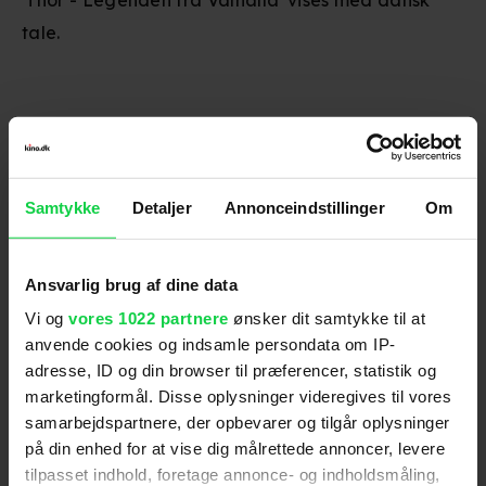
'Thor - Legenden fra Valhalla' vises med dansk
tale.
Danske stemmer
:
Ellen Hillingsø
,
Nis Bank-
Mikkelsen
,
Mille Lehfeldt
,
Nicolaj Kopernikus
,
Henrik
Koefoed
,
Ditte Hansen
Samtykke
Detaljer
Annonceindstillinger
Om
Genre
:
Animation / Familiefilm
Instruktion
:
Óskar Jónasson
,
Toby Genkel
,
Gunnar
Karlsson
Ansvarlig brug af dine data
Aldersmærke
:
7 år
Vi og
vores 1022 partnere
ønsker dit samtykke til at
Distributør
:
Nordisk Film
anvende cookies og indsamle persondata om IP-
adresse, ID og din browser til præferencer, statistik og
marketingformål. Disse oplysninger videregives til vores
samarbejdspartnere, der opbevarer og tilgår oplysninger
på din enhed for at vise dig målrettede annoncer, levere
tilpasset indhold, foretage annonce- og indholdsmåling,