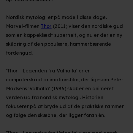
Nordisk mytologi er på mode i disse dage.
Marvel-filmen
Thor
(2011) viser den nordiske gud
som en kappeklædt superhelt, og nu er der en ny
skildring af den populære, hammerbærende
tordengud.
'Thor - Legenden fra Valhalla' er en
computerskabt animationsfilm, der ligesom Peter
Madsens 'Valhalla' (1986) skaber en animeret
verden ud fra nordisk mytologi. Historien
fokuserer på at bryde ud af de praktiske rammer
og følge den skæbne, der ligger foran én.