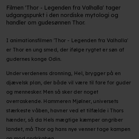
Filmen 'Thor - Legenden fra Valhalla' tager
udgangspunkt i den nordiske mytologi og
handler om gudesønnen Thor.
I animationsfilmen 'Thor - Legenden fra Valhalla'
er Thor en ung smed, der ifølge rygtet er søn af
gudernes konge Odin.
Underverdenens dronning, Hel, brygger på en
djævelsk plan, der både vil være til fare for guder
og mennesker.
Men så sker der noget
overraskende. Hammeren Mjølner, universets
stærkeste våben, havner ved et tilfælde i Thors
hænder, så da Hels mægtige kæmper angriber
landet, må Thor og hans nye venner tage kampen
op mod ondskaben.