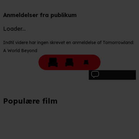
Når vi anvender cookies, behandler vi kortvarigt din IP-
adresse. IP-adressen kan blive delt med vores
Anmeldelser fra publikum
partnere.
Du kan læse mere om vores brug af cookies og
Loader...
behandling af dine personoplysninger i både vores
privatlivspolitik
og
cookiepolitik
.
Indtil videre har ingen skrevet en anmeldelse af Tomorrowland:
A World Beyond
Skriv anmeldelse
Populære film