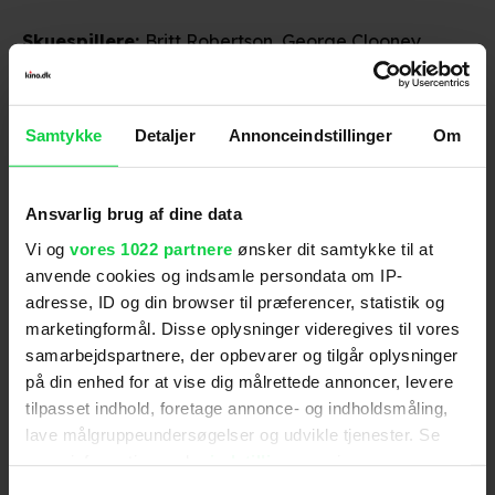
Skuespillere
:
Britt Robertson
,
George Clooney
,
Hugh Laurie
,
Raffey Cassidy
,
Tim McGraw
,
Kathryn
Hahn
,
Judy Greer
Genre
:
Science Fiction / Adventure
Samtykke
Detaljer
Annonceindstillinger
Om
Instruktion
:
Brad Bird
Aldersmærke
med vurdering
:
11 år
Filmen har en dramatisk grundstemning, og den
Ansvarlig brug af dine data
indeholder mange scener, hvor hovedpersonerne er i
Vi og
vores 1022 partnere
ønsker dit samtykke til at
fare samt flere voldsomme scener med kampe,
anvende cookies og indsamle persondata om IP-
eksplosioner og lign. I én scene kommer en
adresse, ID og din browser til præferencer, statistik og
hovedperson op og slås med to butiksindehavere,
Distributør
:
Disney
marketingformål. Disse oplysninger videregives til vores
samarbejdspartnere, der opbevarer og tilgår oplysninger
som viser sig at være robotter, og man ser den ene
på din enhed for at vise dig målrettede annoncer, levere
robot få revet hovedet af, mens den anden
tilpasset indhold, foretage annonce- og indholdsmåling,
kortslutter og ligger på gulvet og snakker sort. I en
lave målgruppeundersøgelser og udvikle tjenester. Se
anden scene ser man en pige blive påkørt hårdt af
mere information under
indstillinger
og i vores
en bil, man ser hendes krop flyve hen af vejen og
persondatapolitik. Du kan altid trække dit samtykke
Samtykkevalg