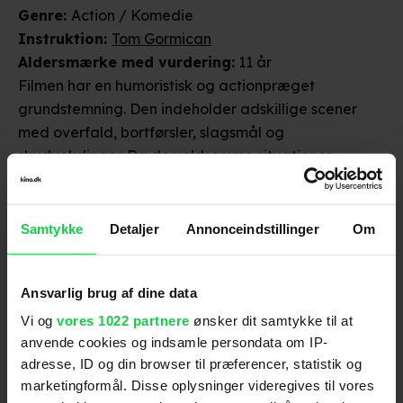
Genre
:
Action / Komedie
Instruktion
:
Tom Gormican
Aldersmærke
med vurdering
:
11 år
Filmen har en humoristisk og actionpræget
grundstemning. Den indeholder adskillige scener
med overfald, bortførsler, slagsmål og
skudvekslinger. Da de voldsomme situationer
imidlertid forløses humoristisk og ikke er blodigt
Distributør
:
Nordisk Film
udpenslet, vurderes det, at filmen kun vil virke
skræmmende på børn under 11 år.
Samtykke
Detaljer
Annonceindstillinger
Om
Ansvarlig brug af dine data
Vi og
vores 1022 partnere
ønsker dit samtykke til at
anvende cookies og indsamle persondata om IP-
Anmeldelser fra medierne
adresse, ID og din browser til præferencer, statistik og
marketingformål. Disse oplysninger videregives til vores
(
6
)