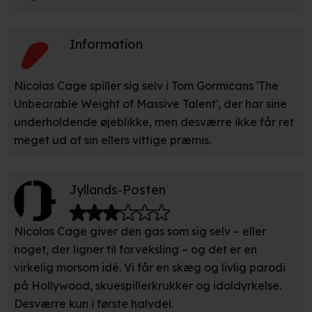
Vi bruger egne cookies og cookies fra tredjeparter til at
optimere dit besøg på vores hjemmeside. Det gør vi for
Information
at sikre funktionalitet, generere statistik, huske dine
præferencer og til markedsføring.
Nicolas Cage spiller sig selv i Tom Gormicans 'The
Unbearable Weight of Massive Talent', der har sine
Når vi anvender cookies, behandler vi kortvarigt din IP-
adresse. IP-adressen kan blive delt med vores
underholdende øjeblikke, men desværre ikke får ret
partnere.
Du kan læse mere om vores brug af cookies og
meget ud af sin ellers vittige præmis.
behandling af dine personoplysninger i både vores
privatlivspolitik
og
cookiepolitik
.
Jyllands-Posten
Nicolas Cage giver den gas som sig selv – eller
noget, der ligner til forveksling – og det er en
virkelig morsom idé. Vi får en skæg og livlig parodi
på Hollywood, skuespillerkrukker og idoldyrkelse.
Desværre kun i første halvdel.