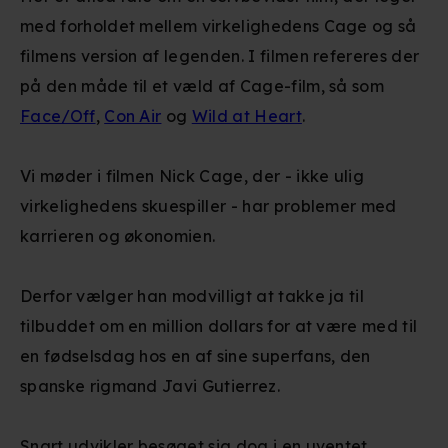
med forholdet mellem virkelighedens Cage og så
filmens version af legenden. I filmen refereres der
på den måde til et væld af Cage-film, så som
Face/Off
,
Con Air
og
Wild at Heart
.
Vi møder i filmen Nick Cage, der - ikke ulig
virkelighedens skuespiller - har problemer med
karrieren og økonomien.
Derfor vælger han modvilligt at takke ja til
tilbuddet om en million dollars for at være med til
en fødselsdag hos en af sine superfans, den
spanske rigmand Javi Gutierrez.
Snart udvikler besøget sig dog i en uventet