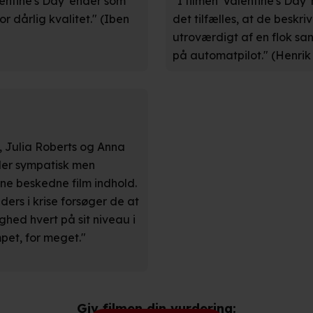
alentine's Day' ender som
"I filmen 'Valentine's Day
r dårlig kvalitet." (Iben
det tilfælles, at de beskri
utroværdigt af en flok san
kies fra tredjeparter til at optimere dit besøg på vores hjemmesid
på automatpilot." (Henrik
stik, huske dine præferencer og til markedsføring.
andler vi kortvarigt din IP-adresse. IP-adressen kan blive delt 
kies og behandling af dine personoplysninger i både vores
privatlivspo
, Julia Roberts og Anna
der sympatisk men
ne beskedne film indhold.
ers i krise forsøger de at
ghed hvert på sit niveau i
mpet, for meget."
Giv filmen din vurdering: