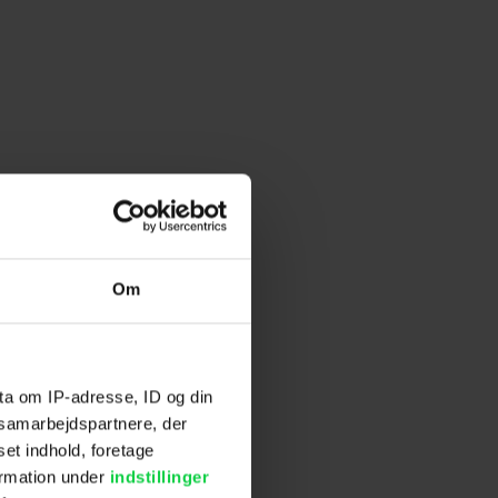
Om
ta om IP-adresse, ID og din
s samarbejdspartnere, der
set indhold, foretage
ormation under
indstillinger