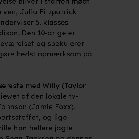
lse bliver i starten mødt
 ven, Julia Fitzpatrick
underviser 5. klasses
dison. Den 10-årige er
sseværelset og spekulerer
 gøre bedst opmærksom på
 kæreste med Willy (Taylor
viewet af den lokale tv-
 Johnson (Jamie Foxx).
ortsstoffet, og lige
lle han hellere jagte
en Sean Jackson og dennes