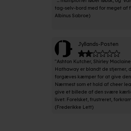
"... multiplottet løber løbsk, og 'V
hele websitet.
tag-selv-bord med for meget af fo
Albinus Sabroe)
Vi bruger egne cookies og coo
funktionalitet, generere stati
Når vi anvender cookies, beh
Jyllands-Posten
læse mere om vores brug af coo
"Ashton Kutcher, Shirley Maclaine
Hathaway er blandt de stjerner, 
forgæves kæmper for at give den
Nærmest som et hold af cheer lead
give et billede af den svære kærli
livet: Forelsket, frustreret, forkra
(Frederikke Lett)