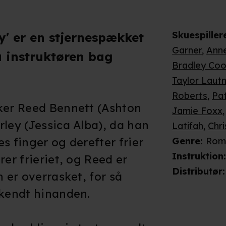
Skuespiller
y' er en stjernespækket
Garner
,
Ann
 instruktøren bag
Bradley Coo
Taylor Laut
Roberts
,
Pa
ker Reed Bennett (Ashton
Jamie Foxx
rley (Jessica Alba), da han
Latifah
,
Chri
s finger og derefter frier
Genre
:
Rom
Instruktion
rer frieriet, og Reed er
Distributør
:
n er overrasket, for så
 kendt hinanden.