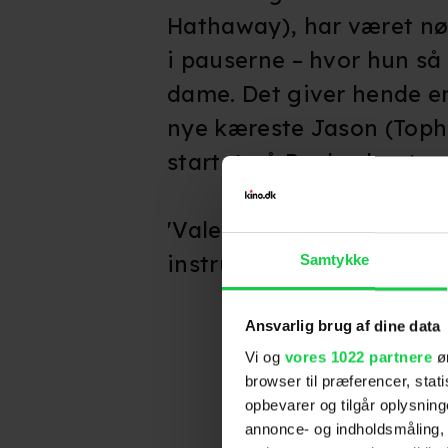
Hathaway), har været nødt
i pauserne – hvor hun så
dame. Det giver hende e
nye kæreste Jason (Tophe
startet på Paulas kontor
'Valentine's Day' er en 
instruktøren bag
Pretty
Samtykke
Ansvarlig brug af dine data
Vi og
vores 1022 partnere
øn
browser til præferencer, stat
opbevarer og tilgår oplysning
annonce- og indholdsmåling,