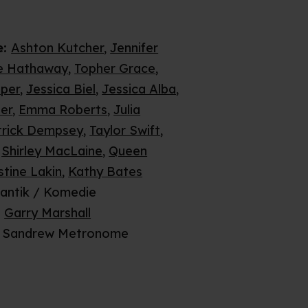
e
:
Ashton Kutcher
,
Jennifer
e Hathaway
,
Topher Grace
,
per
,
Jessica Biel
,
Jessica Alba
,
ner
,
Emma Roberts
,
Julia
trick Dempsey
,
Taylor Swift
,
,
Shirley MacLaine
,
Queen
stine Lakin
,
Kathy Bates
antik / Komedie
:
Garry Marshall
Sandrew Metronome