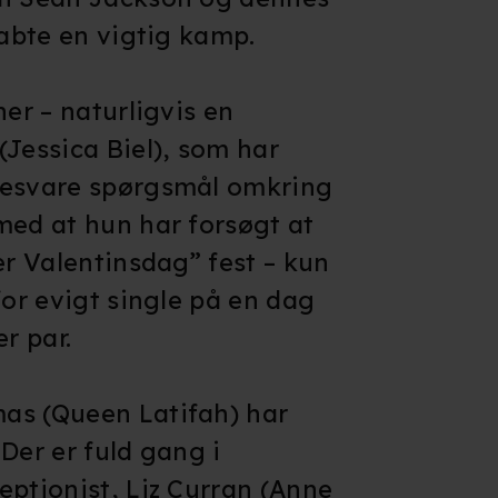
 tabte en vigtig kamp.
ner – naturligvis en
(Jessica Biel), som har
besvare spørgsmål omkring
med at hun har forsøgt at
er Valentinsdag” fest – kun
for evigt single på en dag
er par.
as (Queen Latifah) har
. Der er fuld gang i
eptionist, Liz Curran (Anne