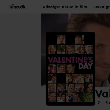
Udvalgte aktuelle film
Udvalgt
Va
©
San
2 t. 5