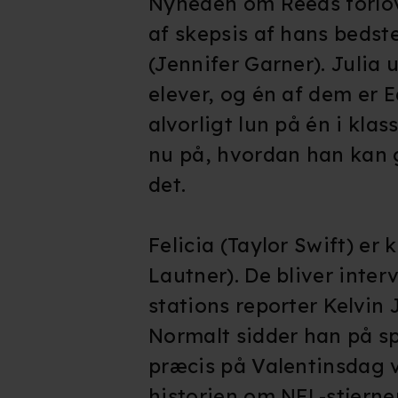
Nyheden om Reeds forlove
af skepsis af hans bedste
(Jennifer Garner). Julia 
elever, og én af dem er E
alvorligt lun på én i kla
nu på, hvordan han kan
det.
Felicia (Taylor Swift) er
Lautner). De bliver inter
stations reporter Kelvin
Normalt sidder han på sp
præcis på Valentinsdag vi
historien om NFL-stjern