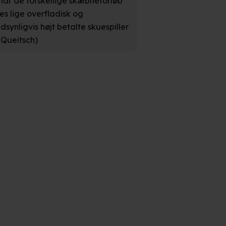
' har de forskellige skæbneforløb
ves lige overfladisk og
dsynligvis højt betalte skuespiller
e. Det gør vi for at sikre
 Queitsch)
med vores partnere.
Du kan
litik
og
cookiepolitik
.