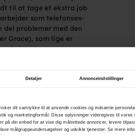
 til at tage et ekstra job
 arbejder som telefonsex-
n del problemer med den
r Grace), som lige er
 nede i postrummet.
ny romantisk komedie fra
 Woman
.
Detaljer
Annonceindstillinger
sker dit samtykke til at anvende cookies og indsamle personda
istik og marketingformål. Disse oplysninger videregives til vore
er på din enhed for at vise dig målrettede annoncer, levere tilpas
 lave målgruppeundersøgelser og udvikle tjenester. Se mere inf