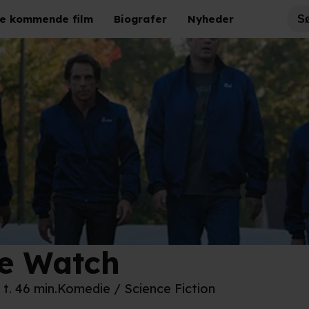
e kommende film
Biografer
Nyheder
e Watch
h Century Fox
 t. 46 min.
Komedie / Science Fiction