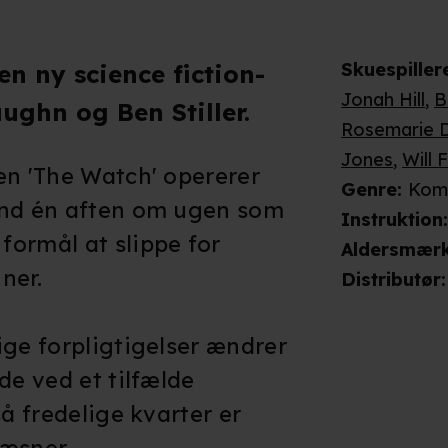
Skuespiller
en ny science fiction-
Jonah Hill
,
B
ghn og Ben Stiller.
Rosemarie 
Jones
,
Will 
en 'The Watch' opererer
Genre
:
Kome
ænd én aften om ugen som
Instruktion
ormål at slippe for
Aldersmær
ner.
Distributør
:
ige forpligtigelser ændrer
de ved et tilfælde
så fredelige kvarter er
æsner.