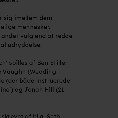
r sig imellem dem
delige mennesker.
 andet valg end at redde
tal udryddelse.
h' spilles af Ben Stiller
ce Vaughn (Wedding
e (der både instruerede
ne') og Jonah Hill (21
skrevet af bl.a. Seth