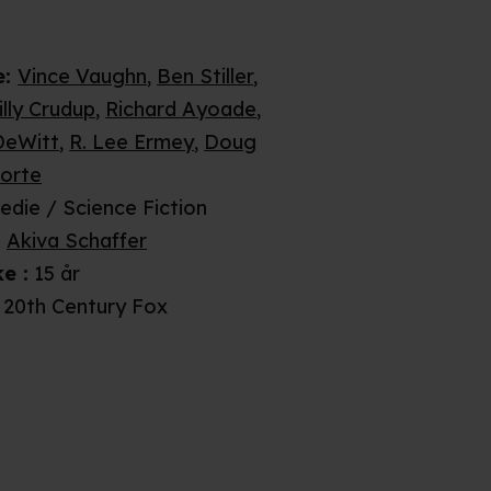
e
:
Vince Vaughn
,
Ben Stiller
,
illy Crudup
,
Richard Ayoade
,
DeWitt
,
R. Lee Ermey
,
Doug
Forte
die / Science Fiction
:
Akiva Schaffer
ke
:
15 år
20th Century Fox