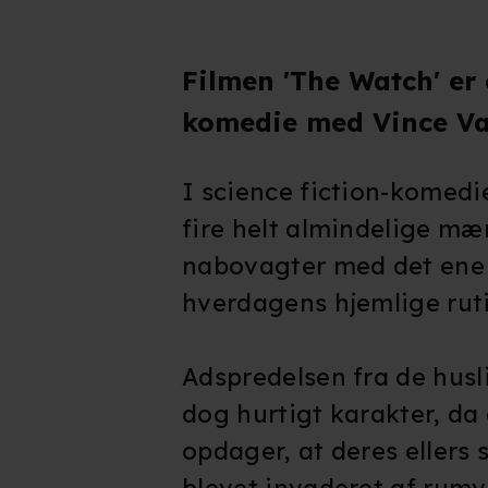
Filmen 'The Watch' er 
komedie med Vince Vau
I science fiction-komedi
fire helt almindelige m
nabovagter med det ene f
hverdagens hjemlige ruti
Adspredelsen fra de husl
dog hurtigt karakter, da 
opdager, at deres ellers 
blevet invaderet af rumv