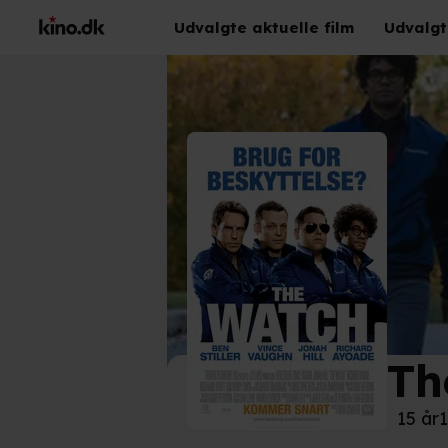
Udvalgte aktuelle film
Udvalgt
Th
©
20t
15 år
1