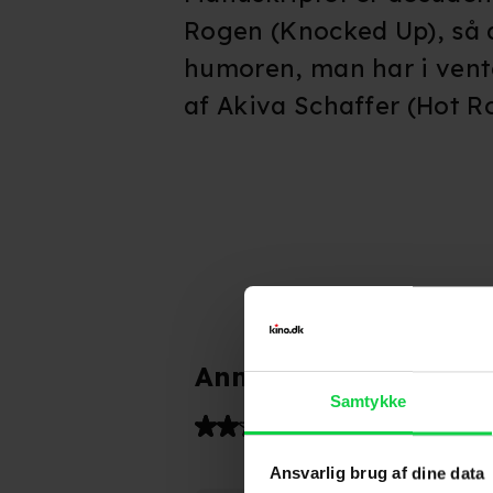
Rogen (Knocked Up), så 
humoren, man har i vente
af Akiva Schaffer (Hot R
Anmeldelser fra medi
Samtykke
(
5
)
Ansvarlig brug af dine data