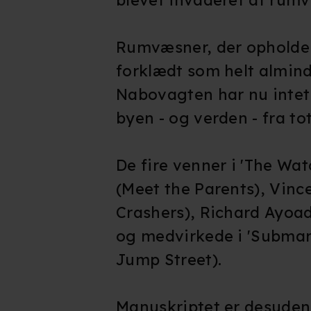
Rumvæsner, der opholde
forklædt som helt almin
Nabovagten har nu intet
byen - og verden - fra to
De fire venner i 'The Watc
(Meet the Parents), Vin
Crashers), Richard Ayoad
og medvirkede i 'Submari
Jump Street).
Manuskriptet er desuden 