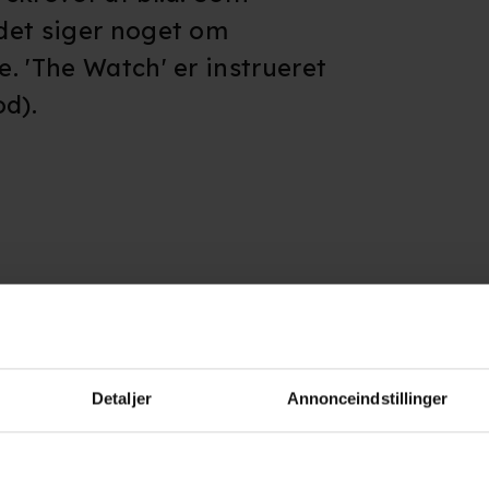
det siger noget om
. 'The Watch' er instrueret
od).
erne
Detaljer
Annonceindstillinger