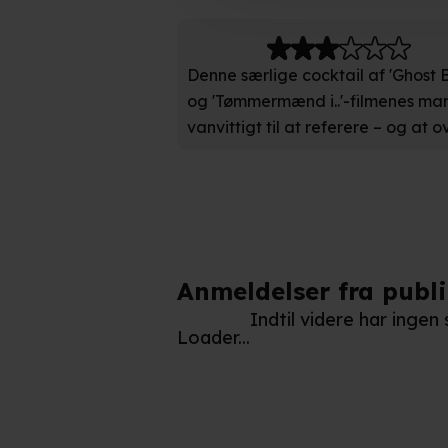
Indsamle præcise oplysnin
Identificere din enhed bas
Denne særlige cocktail af 'Ghost B
og 'Tømmermænd i..'-filmenes man
Du kan altid trække dit samty
vanvittigt til at referere – og at 
hele websitet.
Vi bruger egne cookies og coo
funktionalitet, generere stati
Når vi anvender cookies, beh
læse mere om vores brug af coo
Anmeldelser fra publ
Indtil videre har inge
Loader...