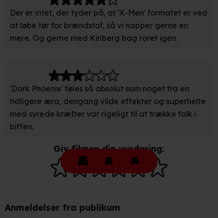
adresse. IP-adressen kan blive delt med vores
Der er intet, der tyder på, at 'X-Men' formatet er ved
partnere.
Du kan læse mere om vores brug af cookies og
at løbe tør for brændstof, så vi napper gerne en
behandling af dine personoplysninger i både vores
mere. Og gerne med Kinberg bag roret igen.
privatlivspolitik
og
cookiepolitik
.
'Dark Phoenix' føles så absolut som noget fra en
tidligere æra, dengang vilde effekter og superhelte
med syrede kræfter var rigeligt til at trække folk i
biffen.
Giv filmen din vurdering:
Anmeldelser fra publikum