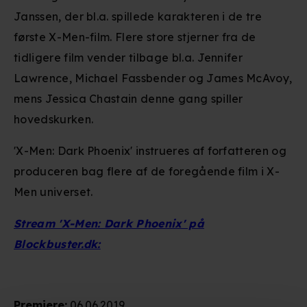
Janssen, der bl.a. spillede karakteren i de tre
første X-Men-film. Flere store stjerner fra de
tidligere film vender tilbage bl.a. Jennifer
Lawrence, Michael Fassbender og James McAvoy,
mens Jessica Chastain denne gang spiller
hovedskurken.
'X-Men: Dark Phoenix' instrueres af forfatteren og
produceren bag flere af de foregående film i X-
Men universet.
Stream 'X-Men: Dark Phoenix' på
Blockbuster.dk:
Premiere
:
06.06.2019