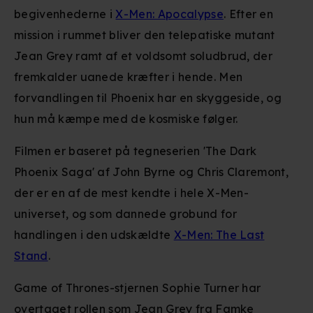
begivenhederne i
X-Men: Apocalypse
. Efter en
mission i rummet bliver den telepatiske mutant
Jean Grey ramt af et voldsomt soludbrud, der
fremkalder uanede kræfter i hende. Men
forvandlingen til Phoenix har en skyggeside, og
hun må kæmpe med de kosmiske følger.
Filmen er baseret på tegneserien 'The Dark
Phoenix Saga' af John Byrne og Chris Claremont,
der er en af de mest kendte i hele X-Men-
universet, og som dannede grobund for
handlingen i den udskældte
X-Men: The Last
Stand
.
Game of Thrones-stjernen Sophie Turner har
overtaget rollen som Jean Grey fra Famke