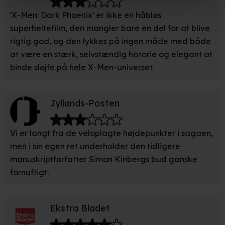
'X-Men: Dark Phoenix' er ikke en håbløs
Hvis du tillader det, vil vi også gerne:
superheltefilm, den mangler bare en del for at blive
rigtig god, og den lykkes på ingen måde med både
Indsamle præcise oplysninger om din placering, der
at være en stærk, selvstændig historie og elegant at
kan være nøjagtig inden for få meter
binde sløjfe på hele X-Men-universet.
Identificere din enhed baseret på en scanning af dens
unikke karakteristika (fingerprinting)
Jyllands-Posten
Du kan altid trække dit samtykke tilbage eller ændre
indstillinger fra vores "Cookiedeklaration". Dine valg
anvendes på hele websitet.
Vi er langt fra de veloplagte højdepunkter i sagaen,
men i sin egen ret underholder den tidligere
Vi bruger egne cookies og cookies fra tredjeparter til at
manuskriptforfatter Simon Kinbergs bud ganske
optimere dit besøg på vores hjemmeside. Det gør vi for
fornuftigt.
at sikre funktionalitet, generere statistik, huske dine
præferencer og til markedsføring.
Ekstra Bladet
Når vi anvender cookies, behandler vi kortvarigt din IP-