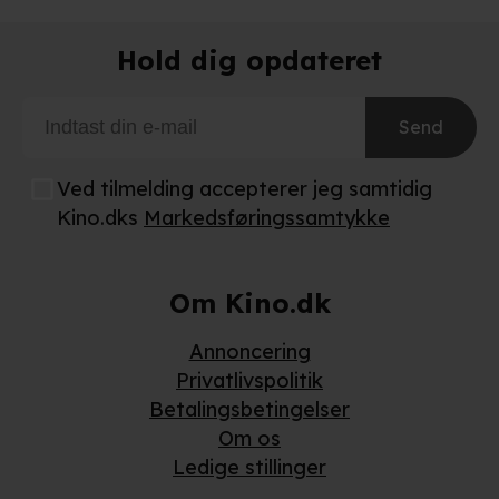
Når vi anvender cookies, behandler vi kortvarigt din IP-
Hold dig opdateret
adresse. IP-adressen kan blive delt med vores
partnere.
Du kan læse mere om vores brug af cookies og
behandling af dine personoplysninger i både vores
Send
privatlivspolitik
og
cookiepolitik
.
Ved tilmelding accepterer jeg samtidig
Kino.dks
Markedsføringssamtykke
Om Kino.dk
Annoncering
Privatlivspolitik
Betalingsbetingelser
Om os
Ledige stillinger