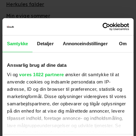
Herkules falder
Min evige sommer
Sønnike
Det andet offer
Samtykke
Detaljer
Annonceindstillinger
Om
Ansvarlig brug af dine data
Følg os for de seneste nyheder, konkurrencer
Vi og
vores 1022 partnere
ønsker dit samtykke til at
samt film- og serietips:
anvende cookies og indsamle persondata om IP-
adresse, ID og din browser til præferencer, statistik og
marketingformål. Disse oplysninger videregives til vores
samarbejdspartnere, der opbevarer og tilgår oplysninger
på din enhed for at vise dig målrettede annoncer, levere
Mest læste nyheder
tilpasset indhold, foretage annonce- og indholdsmåling,
lave målgruppeundersøgelser og udvikle tjenester. Se
mere information under
indstillinger
og i vores