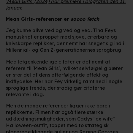
'Mean Girls' (2024) har premiere i biografen den 11.
januar.
Mean Girls-referencer er
soooo fetch
Jeg kunne blive ved og ved og ved. Tina Feys
manuskript er proppet med sjove, citerbare og
knivskarpe replikker, der nemt har sneget sig ind i
Millennial- og Gen Z-generationernes sprogbrug.
Med letgenkendelige citater er det nemt at
referere til 'Mean Girls', hvilket selvfølgelig bærer
en stor del af dens efterfølgende effekt og
indflydelse. Her har Fey virkelig ramt ned i nogle
sproglige trends, der stadig gør citaterne
relevante i dag.
Men de mange referencer ligger ikke bare i
replikkerne. Filmen har også flere stærke
udklædningsmuligheder, som Cadys "ex wife"
Halloween-outfit, toppet med to strategisk
placerede klippede huller i og Regina Georges