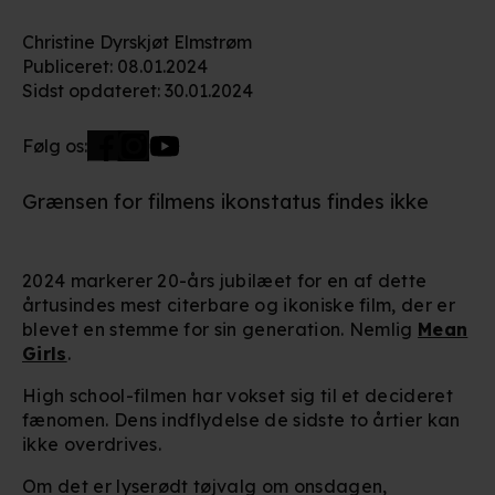
Christine Dyrskjøt Elmstrøm
Publiceret
:
08.01.2024
Sidst opdateret
:
30.01.2024
Følg os:
Grænsen for filmens ikonstatus findes ikke
2024 markerer 20-års jubilæet for en af dette
årtusindes mest citerbare og ikoniske film, der er
blevet en stemme for sin generation. Nemlig
Mean
Girls
.
High school-filmen har vokset sig til et decideret
fænomen. Dens indflydelse de sidste to årtier kan
ikke overdrives.
Om det er lyserødt tøjvalg om onsdagen,