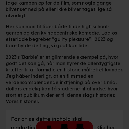
tage kampen op for de film, som nogle gange
bliver set ned på eller ikke bliver taget lige så
alvorligt.
Her kan man til tider både finde high school-
genren og den kvindecentriske komedie. Lad os
efterlade begrebet "guilty pleasure" i 2023 og
bare hylde de ting, vi godt kan lide.
2023's 'Barbie' er et glimrende eksempel på, hvor
godt det kan gå, når man hyrer de allerdygtigste
kræfter til at formidle en historie målrettet kvinder.
Jeg håber inderligt, at en film med en
verdensomspændende indtjening på over 1 mia.
dollars endelig kan få studierne til at indse, hvor
stort et publikum der er til denne slags historier.
Vores historier.
For at se dette indhold skal
marketingcookies være slået til. Klik her