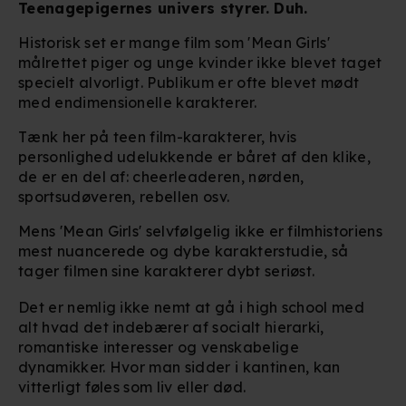
Teenagepigernes univers styrer. Duh.
Historisk set er mange film som 'Mean Girls'
målrettet piger og unge kvinder ikke blevet taget
specielt alvorligt. Publikum er ofte blevet mødt
med endimensionelle karakterer.
Tænk her på teen film-karakterer, hvis
personlighed udelukkende er båret af den klike,
de er en del af: cheerleaderen, nørden,
sportsudøveren, rebellen osv.
Mens 'Mean Girls' selvfølgelig ikke er filmhistoriens
mest nuancerede og dybe karakterstudie, så
tager filmen sine karakterer dybt seriøst.
Det er nemlig ikke nemt at gå i high school med
alt hvad det indebærer af socialt hierarki,
romantiske interesser og venskabelige
dynamikker. Hvor man sidder i kantinen, kan
vitterligt føles som liv eller død.