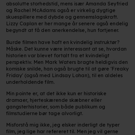
absolutte storhedstid, mens især Amanda Seyfried
og Rachel McAdams også er virkelig dygtige
Du kan altid trække dit samtykke tilbage eller ændre
skuespillere med dybde og gennemslagskraft.
indstillinger fra vores "Cookiedeklaration". Dine valg
Lizzy Caplan er her mange år senere også endelig
anvendes på hele websitet.
begyndt at få den anerkendelse, hun fortjener.
Vi bruger egne cookies og cookies fra tredjeparter til at
Burde filmen have haft en kvindelig instruktør?
optimere dit besøg på vores hjemmeside. Det gør vi for
Måske. Det kunne være interessant at se, hvordan
at sikre funktionalitet, generere statistik, huske dine
historien var blevet fortalt fra et kvindeligt
præferencer og til markedsføring.
perspektiv. Men Mark Waters bragte heldigvis den
komiske snilde, han også brugte til at gøre 'Freaky
Friday' (også med Lindsay Lohan), til en aldeles
Når vi anvender cookies, behandler vi kortvarigt din IP-
underholdende film.
adresse. IP-adressen kan blive delt med vores
partnere.
Du kan læse mere om vores brug af cookies og
Min pointe er, at det ikke kun er historiske
behandling af dine personoplysninger i både vores
dramaer, hjerteskærende skæbner eller
privatlivspolitik
og
cookiepolitik
.
gangsterhistorier, som både publikum og
filmstudierne bør tage alvorligt.
Misforstå mig ikke, jeg elsker inderligt de typer
film, jeg lige har refereret til. Men jeg vil gerne