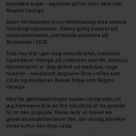
populære piger - og mean girl’en over dem alle:
Regina George.
Snart får historien en ny filmatisering med samme
titel biografpremiere. Denne gang baseret på
musicalversionen, som havde premiere på
Broadway i 2018.
Tina Fey står igen bag manuskriptet, mens hun
ligeledes er tilbage på rollelisten som Ms. Norbury.
Hovedcastet er dog skiftet ud med nye, unge
talenter - heriblandt Angourie Rice i rollen som
Cady og musikeren Reneé Rapp som Regina
George.
Men før genindspilningen lander i biografen, vil
jeg fremhæve blot en lille håndfuld af de grunde
til, at den originale 'Mean Girls' er blevet en
generationsdefinerende film, der stadig påvirker
vores kultur den dag i dag.