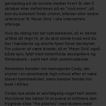
genopslag på de sociale medier hvert år den 3.
oktober eller definitionen på en "cool mom", så
kan du konstant finde citater, billeder eller andre
referencer til 'Mean Girls' i alle internettets
afkroge.
Hvis du aldrig har set nyklassikeren, så er denne
artikel dit tegn til, at du skal smide hvad end du
har i hænderne og smutte hjem foran fjernsynet.
For udover at være ikonisk, så er 'Mean Girls' også
både sjov, fyldt med talentfulde skuespillere og
filmskabere - samt helt vildt underholdende.
Komedien handler om teenageren Cady, der
starter i en amerikansk high school efter at være
blevet hjemmeskolet, mens hendes familie har
boet i Afrika.
Cadys nye skole er selvfølgelig noget helt andet.
Hun bliver her lokket til at prøve at infiltrere den
frygtede klike "the plastics" med skolens mest