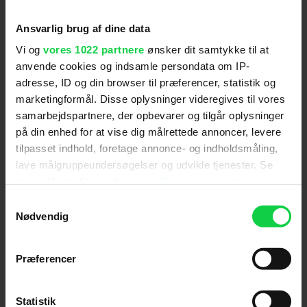
- kun kaos.
Ansvarlig brug af dine data
Direktør i produktionsselskabet MUBI, Efe Cakarel,
Vi og
vores 1022 partnere
ønsker dit samtykke til at
understreger ydermere, at 'Maniac Cop' ikke vil
anvende cookies og indsamle persondata om IP-
være en "klassisk" genindspilning med ordene: "I
adresse, ID og din browser til præferencer, statistik og
hænderne på Nicolas er det ikke en
genindspilning. Det er en genopstandelse".
marketingformål. Disse oplysninger videregives til vores
samarbejdspartnere, der opbevarer og tilgår oplysninger
'Her Private Hell' afventer en dansk premieredato,
på din enhed for at vise dig målrettede annoncer, levere
men Scanbox har købt distributionsrettighederne
tilpasset indhold, foretage annonce- og indholdsmåling,
til filmen.
lave målgruppeundersøgelser og udvikle tjenester. Se
mere information under
indstillinger
og i vores
persondatapolitik. Du kan altid trække dit samtykke
Samtykkevalg
tilbage eller ændre indstillinger fra vores
Nødvendig
Følg os for de seneste nyheder, konkurrencer
"Cookiedeklaration", eller ved at trykke på "Privacy
samt film- og serietips:
trigger" ikonet.
Præferencer
Hvis du tillader det, vil vi også gerne:
Indsamle præcise oplysninger om din placering,
Statistik