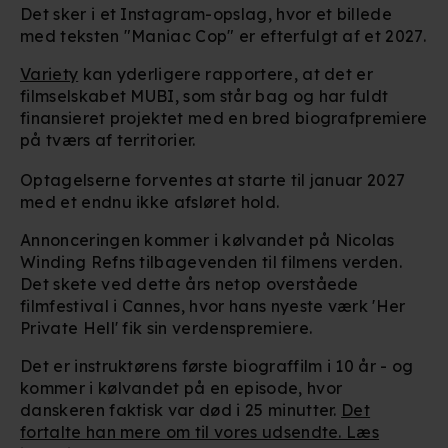
Det sker i et Instagram-opslag, hvor et billede
med teksten "Maniac Cop" er efterfulgt af et 2027.
Variety
kan yderligere rapportere, at det er
filmselskabet MUBI, som står bag og har fuldt
finansieret projektet med en bred biografpremiere
på tværs af territorier.
Optagelserne forventes at starte til januar 2027
med et endnu ikke afsløret hold.
Annonceringen kommer i kølvandet på Nicolas
Winding Refns tilbagevenden til filmens verden.
Det skete ved dette års netop overståede
filmfestival i Cannes, hvor hans nyeste værk 'Her
Private Hell' fik sin verdenspremiere.
Det er instruktørens første biograffilm i 10 år - og
kommer i kølvandet på en episode, hvor
danskeren faktisk var død i 25 minutter.
Det
fortalte han mere om til vores udsendte. Læs