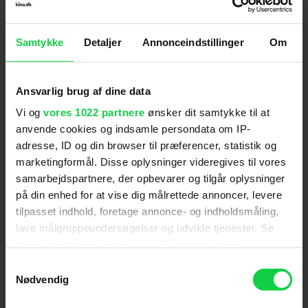
der ligger noget langt ude i fremtiden, men ikke
endnu.
Samtykke
Detaljer
Annonceindstillinger
Om
Tidligere i år var Clara Rosager aktuel i DR-serien
‘Uniformen’, der blev et kæmpe seerhit, og som
allerede har fået godkendt en ny sæson. Og her
Ansvarlig brug af dine data
vender Rosager tilbage.
Vi og
vores 1022 partnere
ønsker dit samtykke til at
- Jeg kommer tilbage, bekræfter skuespilleren,
anvende cookies og indsamle persondata om IP-
som dog ikke kan fortælle mere om den nye
adresse, ID og din browser til præferencer, statistik og
sæson.
marketingformål. Disse oplysninger videregives til vores
samarbejdspartnere, der opbevarer og tilgår oplysninger
‘Supergirl’ kan ses i biografen nu.
på din enhed for at vise dig målrettede annoncer, levere
tilpasset indhold, foretage annonce- og indholdsmåling,
For at se dette indhold skal
lave målgruppeundersøgelser og udvikle tjenester. Se
marketingcookies være slået til. Klik her
mere information under
indstillinger
og i vores
persondatapolitik. Du kan altid trække dit samtykke
for at ændre dine indstillinger.
Samtykkevalg
tilbage eller ændre indstillinger fra vores
Nødvendig
"Cookiedeklaration", eller ved at trykke på "Privacy