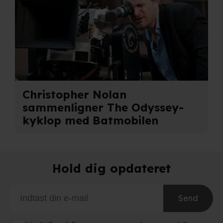
partnere.
Du kan læse mere om vores brug af cookies og
behandling af dine personoplysninger i både vores
privatlivspolitik
og
cookiepolitik
.
Christopher Nolan
sammenligner The Odyssey-
kyklop med Batmobilen
Hold dig opdateret
Send