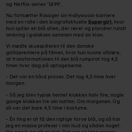
og Netflix-serien ‘1899’.
Nu fortsætter Rosager sin Hollywood-karriere
med en rolle i den biografaktuelle
Supergirl
, hvor
hun spiller en blå alien, der røver og plyndrer rundt
omkring i galaksen sammen med sin klan.
Vi mødte skuespilleren til den danske
gallapremiere på filmen, hvor hun kunne afsløre,
at transformationen til den blå rumpirat tog 4,5
timer hver dag på optagelserne.
- Det var en hård proces. Det tog 4,5 time hver
morgen.
- Så jeg blev typisk hentet klokken halv fire, nogle
gange klokken tre om natten. Om morgenen. Og
så var det bare 4,5 time i kostume.
- Én ting er at få den rigtige farve blå, og så har
jeg en masse proteser i min hud og sådan noget.
Og paryk og alt muligt. Det var en lang proces,