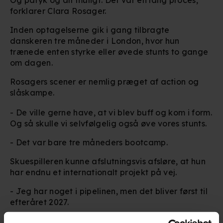
forklarer Clara Rosager.
Inden optagelserne gik i gang tilbragte
danskeren tre måneder i London, hvor hun
trænede enten styrke eller øvede stunts to gange
om dagen.
Rosagers scener er nemlig præget af action og
slåskampe.
- De ville gerne have, at vi blev buff og kom i form.
Og så skulle vi selvfølgelig også øve vores stunts.
- Det var bare tre måneders bootcamp.
Skuespilleren kunne afslutningsvis afsløre, at hun
har endnu et internationalt projekt på vej.
- Jeg har noget i pipelinen, men det bliver først til
efteråret 2027.
- Jeg kan ikke rigtigt sige så meget mere end, at