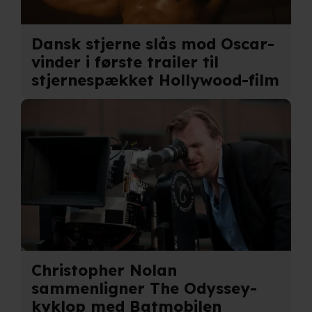
unikke karakteristika (fingerprinting)
Dansk stjerne slås mod Oscar-
Du kan altid trække dit samtykke tilbage eller ændre
vinder i første trailer til
indstillinger fra vores "Cookiedeklaration". Dine valg
stjernespækket Hollywood-film
anvendes på hele websitet.
Vi bruger egne cookies og cookies fra tredjeparter til at
optimere dit besøg på vores hjemmeside. Det gør vi for
at sikre funktionalitet, generere statistik, huske dine
præferencer og til markedsføring.
Når vi anvender cookies, behandler vi kortvarigt din IP-
adresse. IP-adressen kan blive delt med vores
partnere.
Du kan læse mere om vores brug af cookies og
behandling af dine personoplysninger i både vores
privatlivspolitik
og
cookiepolitik
.
Christopher Nolan
sammenligner The Odyssey-
kyklop med Batmobilen