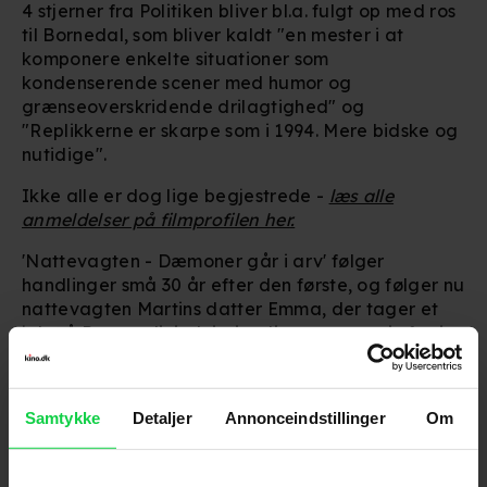
4 stjerner fra Politiken bliver bl.a. fulgt op med ros
til Bornedal, som bliver kaldt "en mester i at
komponere enkelte situationer som
kondenserende scener med humor og
grænseoverskridende drilagtighed" og
"Replikkerne er skarpe som i 1994. Mere bidske og
nutidige".
Ikke alle er dog lige begjestrede -
læs alle
anmeldelser på filmprofilen her
.
'Nattevagten - Dæmoner går i arv' følger
handlinger små 30 år efter den første, og følger nu
nattevagten Martins datter Emma, der tager et
job på Retsmedicinsk insitut ligesom som sin far i
håb om at få nogle svar på, hvad der egentlig
skete dengang.
Samtykke
Detaljer
Annonceindstillinger
Om
'Nattevagten - Dæmoner går i arv' kan ses i
biografen nu.