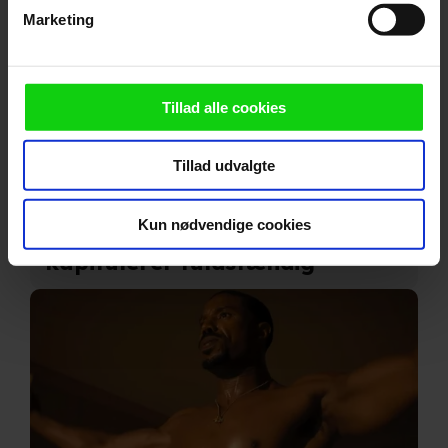
Identificere din enhed baseret på en scanning af
Marketing
dens unikke karakteristika (fingerprinting)
Dine valg anvendes på hele websitet.
Vi ønsker dit samtykke til at anvende cookies og
Tillad alle cookies
indsamle persondata om IP-adresse, ID og din browser til
statistik og marketingformål. Disse oplysninger
Tillad udvalgte
videregives til vores samarbejdspartnere, der opbevarer
og tilgår oplysninger på din enhed for at vise dig
Ny Spider-Man-film imponerer
målrettede annoncer, levere tilpasset indhold, foretage
Kun nødvendige cookies
danske anmeldere: "Jeg
annonce- og indholdsmåling, lave produktudvikling og
kapitulerer fuldstændig"
opnå målgruppeindsigt. Se mere information
under indstillinger og i vores persondatapolitik.
Hvis du tillader det, vil vi også gerne:
Indsamle præcise oplysninger om din placering, der
kan være nøjagtig inden for få meter
Identificere din enhed baseret på en scanning af dens