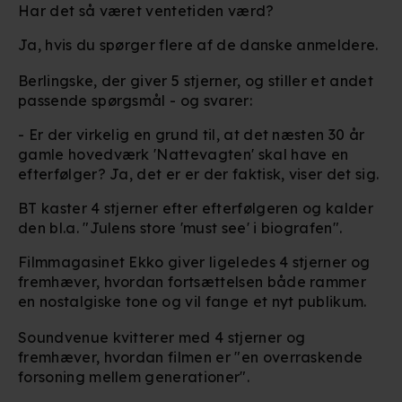
Har det så været ventetiden værd?
Ja, hvis du spørger flere af de danske anmeldere.
Berlingske, der giver 5 stjerner, og stiller et andet
passende spørgsmål - og svarer:
- Er der virkelig en grund til, at det næsten 30 år
gamle hovedværk 'Nattevagten' skal have en
efterfølger? Ja, det er er der faktisk, viser det sig.
BT kaster 4 stjerner efter efterfølgeren og kalder
den bl.a. "Julens store 'must see' i biografen".
Filmmagasinet Ekko giver ligeledes 4 stjerner og
fremhæver, hvordan fortsættelsen både rammer
en nostalgiske tone og vil fange et nyt publikum.
Soundvenue kvitterer med 4 stjerner og
fremhæver, hvordan filmen er "en overraskende
forsoning mellem generationer".