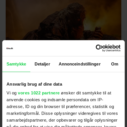
Samtykke
Detaljer
Annonceindstillinger
Om
Foto: Mis Label
Karrierens hårdeste
Ansvarlig brug af dine data
actionscene
Vi og
vores 1022 partnere
ønsker dit samtykke til at
anvende cookies og indsamle persondata om IP-
Om en filmens store actionsscener fortæller han:
adresse, ID og din browser til præferencer, statistik og
- Jeg var udmattet. Jeg har aldrig været så
marketingformål. Disse oplysninger videregives til vores
smadret på andre actionoptagelser.
samarbejdspartnere, der opbevarer og tilgår oplysninger
på din enhed for at vise dig målrettede annoncer, levere