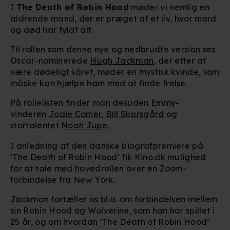
I
The Death of Robin Hood
møder vi nemlig en
aldrende mand, der er præget af et liv, hvor mord
og død har fyldt alt.
Til rollen som denne nye og nedbrudte version ses
Oscar-nominerede
Hugh Jackman
, der efter at
være dødeligt såret, møder en mystisk kvinde, som
måske kan hjælpe ham med at finde frelse.
På rollelisten finder man desuden Emmy-
vinderen
Jodie Comer
,
Bill Skarsgård
og
stortalentet
Noah Jupe
.
I anledning af den danske biografpremiere på
’The Death of Robin Hood’ fik Kino.dk mulighed
for at tale med hovedrollen over en Zoom-
forbindelse fra New York.
Jackman fortæller os bl.a. om forbindelsen mellem
sin Robin Hood og Wolverine, som han har spillet i
25 år, og om hvordan ’The Death of Robin Hood’