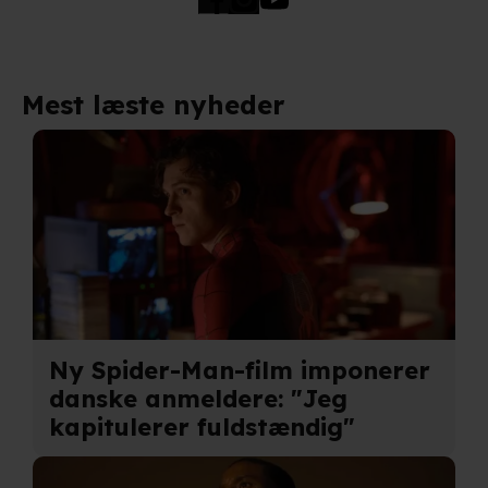
optimere dit besøg på vores hjemmeside. Det gør vi for
at sikre funktionalitet, generere statistik, huske dine
præferencer og til markedsføring.
Mest læste nyheder
Når vi anvender cookies, behandler vi kortvarigt din IP-
adresse. IP-adressen kan blive delt med vores
partnere.
Du kan læse mere om vores brug af cookies og
behandling af dine personoplysninger i både vores
privatlivspolitik
og
cookiepolitik
.
Ny Spider-Man-film imponerer
danske anmeldere: "Jeg
kapitulerer fuldstændig"