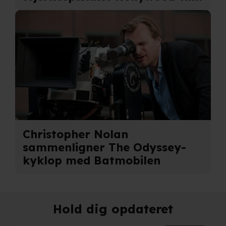
adresse. IP-adressen kan blive delt med vores
partnere.
Du kan læse mere om vores brug af cookies og
behandling af dine personoplysninger i både vores
privatlivspolitik
og
cookiepolitik
.
Christopher Nolan
sammenligner The Odyssey-
kyklop med Batmobilen
Hold dig opdateret