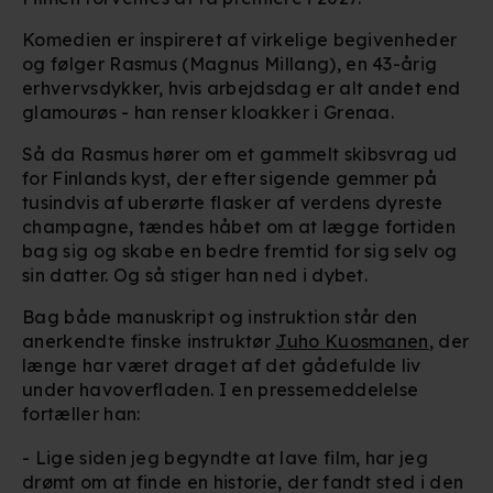
Komedien er inspireret af virkelige begivenheder
og følger Rasmus (Magnus Millang), en 43-årig
erhvervsdykker, hvis arbejdsdag er alt andet end
glamourøs - han renser kloakker i Grenaa.
Så da Rasmus hører om et gammelt skibsvrag ud
for Finlands kyst, der efter sigende gemmer på
tusindvis af uberørte flasker af verdens dyreste
champagne, tændes håbet om at lægge fortiden
bag sig og skabe en bedre fremtid for sig selv og
sin datter. Og så stiger han ned i dybet.
Bag både manuskript og instruktion står den
anerkendte finske instruktør
Juho Kuosmanen
, der
længe har været draget af det gådefulde liv
under havoverfladen. I en pressemeddelelse
fortæller han:
- Lige siden jeg begyndte at lave film, har jeg
drømt om at finde en historie, der fandt sted i den