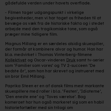
gådefulde verden under havets overflade.
- Filmen tager udgangspunkt i virkelige
begivenheder, men vi har taget os friheden til at
bevæge os væk fra de historiske fakta og i stedet
arbejde med den tragikomiske tone, som også
præger mine tidligere film.
Magnus Millang er en særdeles alsidig skuespiller,
der formår at kombinere alvor og humor. Han har
bl.a. medvirket i Thomas Vinterberg-filmene
Kollektivet
og Oscar-vinderen
Druk
samt tv-serier
som ‘Familier som vores’ og TV 2-succeen ‘De
bedste år’, som han har skrevet og instrueret med
sin bror Emil Millang.
Paprika Steen er en af dansk films mest markante
skuespillere med roller i bl.a. ‘Festen’, ‘Idioterne’,
‘Den eneste ene’ og ‘Toves værelse’. Bag
kameraet har hun også markeret sig som en habil
historiefortæller med sin trilogi om