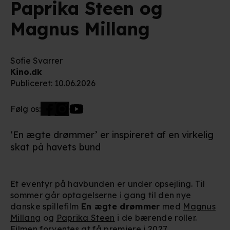
Paprika Steen og
Magnus Millang
Sofie Svarrer
Kino.dk
Publiceret
:
10.06.2026
Følg os:
‘En ægte drømmer’ er inspireret af en virkelig
skat på havets bund
Et eventyr på havbunden er under opsejling. Til
sommer går optagelserne i gang til den nye
danske spillefilm
En ægte drømmer
med
Magnus
Millang
og
Paprika Steen
i de bærende roller.
Filmen forventes at få premiere i 2027.