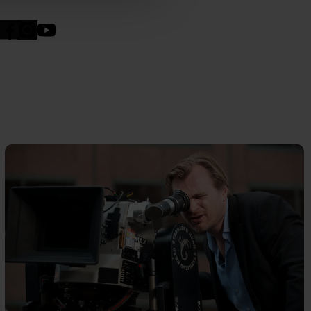
n". Dine valg anvendes på
e. Det gør vi for at sikre
med vores partnere.
Du kan
litik
og
cookiepolitik
.