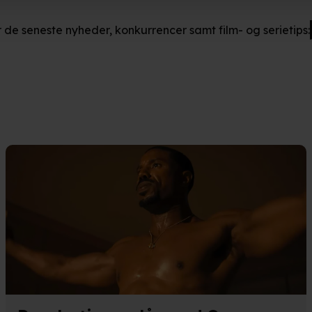
så gerne:
r de seneste nyheder, konkurrencer samt film- og serietips:
ger om din placering, der kan være nøjagtig inden for få meter
eret på en scanning af dens unikke karakteristika (fingerprinting)
kke tilbage eller ændre indstillinger fra vores "Cookiedeklaratio
kies fra tredjeparter til at optimere dit besøg på vores hjemmesid
stik, huske dine præferencer og til markedsføring.
andler vi kortvarigt din IP-adresse. IP-adressen kan blive delt 
kies og behandling af dine personoplysninger i både vores
privatlivspo