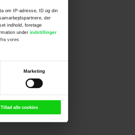
m det ikke er
lmen, så
ta om IP-adresse, ID og din
s samarbejdspartnere, der
set indhold, foretage
ormation under
indstillinger
 komponist
 fra vores
ys
Frost
og
.
ter
Marketing
ting)
n browser til statistik og
g tilgår oplysninger på din
Tillad alle cookies
stillinger.
oldsmåling, lave
persondatapolitik.