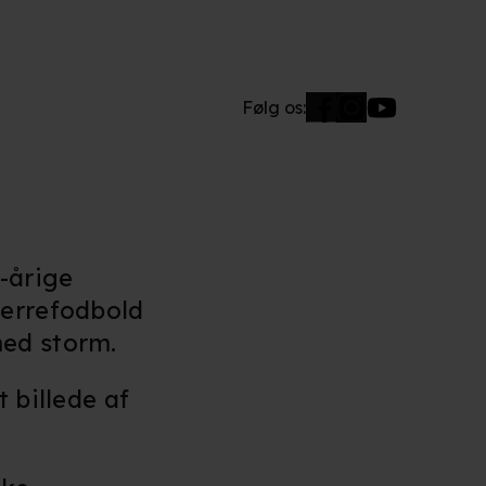
Følg os:
-årige
herrefodbold
med storm.
 billede af