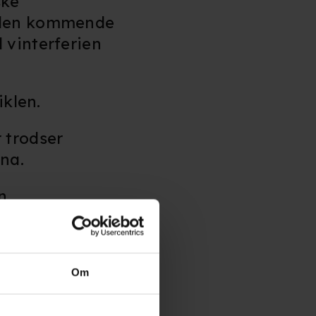
ske
i den kommende
 vinterferien
iklen.
 trodser
ina.
n
ed gammel
Om
de to