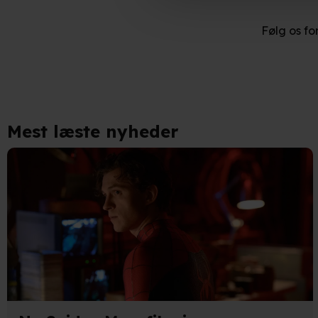
Hvis du tillader det, vil vi og
Følg os fo
Indsamle præcise oplysnin
Identificere din enhed bas
Du kan altid trække dit samty
hele websitet.
Mest læste nyheder
Vi bruger egne cookies og coo
funktionalitet, generere stati
Når vi anvender cookies, beh
læse mere om vores brug af coo