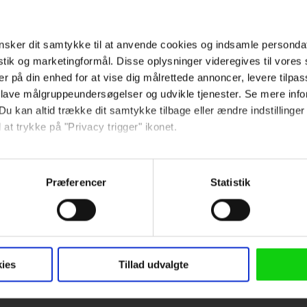
Dansk stjerne slås mod Oscar-
sker dit samtykke til at anvende cookies og indsamle personda
vinder i første trailer til
istik og marketingformål. Disse oplysninger videregives til vore
stjernespækket Hollywood-film
er på din enhed for at vise dig målrettede annoncer, levere tilpas
 lave målgruppeundersøgelser og udvikle tjenester. Se mere inf
Du kan altid trække dit samtykke tilbage eller ændre indstillinger
 at trykke på "Privacy trigger" ikonet.
så gerne:
Hold dig opdateret
sninger om din placering, der kan være nøjagtig inden for få me
Præferencer
Statistik
 baseret på en scanning af dens unikke karakteristika (fingerprin
Send
ebsitet.
 anvende cookies og indsamle persondata om IP-adresse, ID og di
Ved tilmelding accepterer jeg
ninger videregives til vores samarbejdspartnere, der opbevarer o
ies
Tillad udvalgte
samtidig Kino.dks
ede annoncer, levere tilpasset indhold, foretage annonce- og indh
Markedsføringssamtykke
ruppeindsigt. Se mere information under indstillinger og i vores 