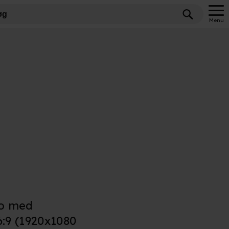
Menu
eo med
6:9 (1920x1080