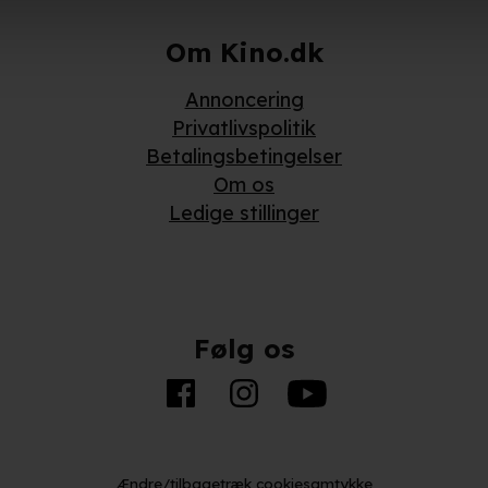
så gerne:
Om Kino.dk
ger om din placering, der kan være nøjagtig inden for få meter
Annoncering
eret på en scanning af dens unikke karakteristika (fingerprinting)
Privatlivspolitik
Betalingsbetingelser
kke tilbage eller ændre indstillinger fra vores "Cookiedeklaratio
Om os
Ledige stillinger
kies fra tredjeparter til at optimere dit besøg på vores hjemmesid
stik, huske dine præferencer og til markedsføring.
andler vi kortvarigt din IP-adresse. IP-adressen kan blive delt 
Følg os
kies og behandling af dine personoplysninger i både vores
privatlivspo
Ændre/tilbagetræk cookiesamtykke