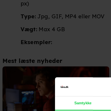
px)
Type:
Jpg, GIF, MP4 eller MOV
Vægt:
Max 4 GB
Eksempler:
Mest læste nyheder
Samtykke