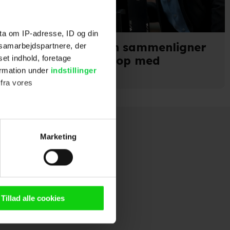
ta om IP-adresse, ID og din
Christopher Nolan sammenligner
s samarbejdspartnere, der
The Odyssey-kyklop med
set indhold, foretage
ormation under
indstillinger
Batmobilen
 fra vores
ter
Marketing
ting)
n browser til statistik og
g tilgår oplysninger på din
Tillad alle cookies
oldsmåling, lave
persondatapolitik.