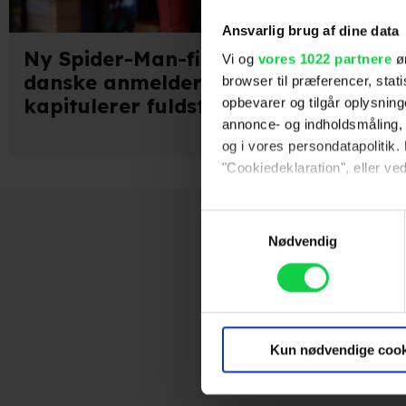
Ansvarlig brug af dine data
Ny Spider-Man-film imponerer
Vi og
vores 1022 partnere
øn
danske anmeldere: "Jeg
browser til præferencer, stat
kapitulerer fuldstændig"
opbevarer og tilgår oplysning
annonce- og indholdsmåling,
og i vores persondatapolitik. 
"Cookiedeklaration", eller ved
Hvis du tillader det, vil vi og
Samtykkevalg
Indsamle præcise oply
Nødvendig
Identificere din enhed
Dine valg anvendes på hele w
Vi ønsker dit samtykke til at
marketingformål. Disse oplys
Kun nødvendige cook
enhed for at vise dig målrett
produktudvikling og opnå målg