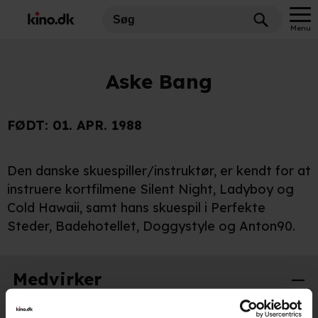
Menu
Aske Bang
FØDT:
01. APR. 1988
Den danske skuespiller/instruktør, er kendt for at
instruere kortfilmene Silent Night, Ladyboy og
Cold Hawaii, samt hans skuespil i Perfekte
Steder, Badehotellet, Doggystyle og Anton90.
Medvirker
Velkommen på månen
2026