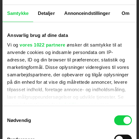
Samtykke
Detaljer
Annonceindstillinger
Om
Instruktion
Velkommen på månen
2026
Ansvarlig brug af dine data
Stemmer
Vi og
vores 1022 partnere
ønsker dit samtykke til at
Roselil og Stentrolden
2023
anvende cookies og indsamle persondata om IP-
adresse, ID og din browser til præferencer, statistik og
marketingformål. Disse oplysninger videregives til vores
samarbejdspartnere, der opbevarer og tilgår oplysninger
på din enhed for at vise dig målrettede annoncer, levere
tilpasset indhold, foretage annonce- og indholdsmåling,
Hold dig opdateret
lave målgruppeundersøgelser og udvikle tjenester. Se
mere information under
indstillinger
og i vores
Send
persondatapolitik. Du kan altid trække dit samtykke
Samtykkevalg
tilbage eller ændre indstillinger fra vores
Nødvendig
"Cookiedeklaration", eller ved at trykke på "Privacy
Ved tilmelding accepterer jeg samtidig
trigger" ikonet.
Kino.dks
Markedsføringssamtykke