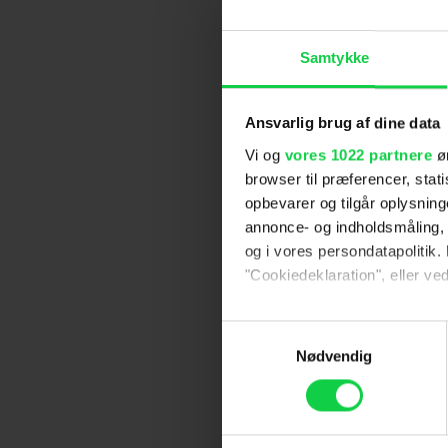
Samtykke
Ansvarlig brug af dine data
Vi og
vores 1022 partnere
øn
browser til præferencer, stat
opbevarer og tilgår oplysning
annonce- og indholdsmåling,
og i vores persondatapolitik. 
"Cookiedeklaration", eller ved
Hvis du tillader det, vil vi og
Samtykkevalg
Indsamle præcise oply
Nødvendig
Identificere din enhed
Dine valg anvendes på hele w