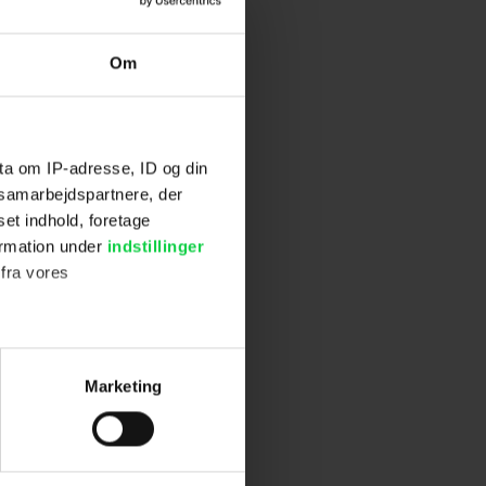
Om
ta om IP-adresse, ID og din
s samarbejdspartnere, der
set indhold, foretage
ormation under
indstillinger
 fra vores
ter
Marketing
ting)