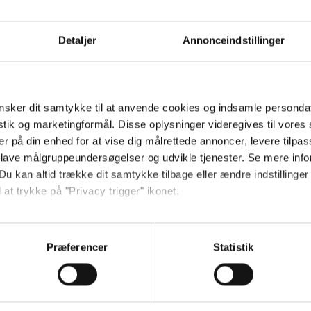
Send
Detaljer
Annonceindstillinger
Ved tilmelding accepterer jeg
samtidig Kino.dks
Markedsføringssamtykke
sker dit samtykke til at anvende cookies og indsamle personda
istik og marketingformål. Disse oplysninger videregives til vore
er på din enhed for at vise dig målrettede annoncer, levere tilpas
Om Kino.dk
 lave målgruppeundersøgelser og udvikle tjenester. Se mere inf
Du kan altid trække dit samtykke tilbage eller ændre indstillinger
Annoncering
 at trykke på "Privacy trigger" ikonet.
Privatlivspolitik
Betalingsbetingelser
så gerne:
Om os
sninger om din placering, der kan være nøjagtig inden for få me
Præferencer
Statistik
Ledige stillinger
 baseret på en scanning af dens unikke karakteristika (fingerprin
ebsitet.