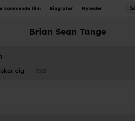
e kommende film
Biografer
Nyheder
Brian Sean Tange
n
lsker dig
2025
Hold dig opdateret