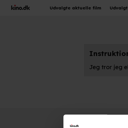
Udvalgte aktuelle film
Udvalgt
Instruktio
Jeg tror jeg e