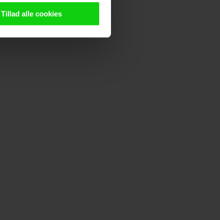
n browser til statistik og
g tilgår oplysninger på din
Tillad alle cookies
oldsmåling, lave
persondatapolitik.
n". Dine valg anvendes på
e. Det gør vi for at sikre
med vores partnere.
Du kan
litik
og
cookiepolitik
.