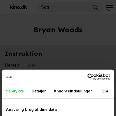
Menu
Bryan Woods
Instruktion
Heretic
2024
65
2023
Samtykke
Detaljer
Annonceindstillinger
Om
Ansvarlig brug af dine data