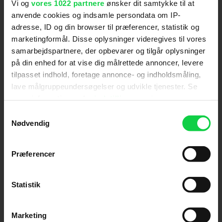
Vi og
vores 1022 partnere
ønsker dit samtykke til at
Hold dig opdateret
anvende cookies og indsamle persondata om IP-
adresse, ID og din browser til præferencer, statistik og
marketingformål. Disse oplysninger videregives til vores
Send
samarbejdspartnere, der opbevarer og tilgår oplysninger
på din enhed for at vise dig målrettede annoncer, levere
Ved tilmelding accepterer jeg samtidig
tilpasset indhold, foretage annonce- og indholdsmåling,
Kino.dks
Markedsføringssamtykke
lave målgruppeundersøgelser og udvikle tjenester. Se
mere information under
indstillinger
og i vores
persondatapolitik. Du kan altid trække dit samtykke
Samtykkevalg
Om Kino.dk
tilbage eller ændre indstillinger fra vores
Nødvendig
"Cookiedeklaration", eller ved at trykke på "Privacy
Annoncering
trigger" ikonet.
Privatlivspolitik
Præferencer
Betalingsbetingelser
Hvis du tillader det, vil vi også gerne:
Om os
Indsamle præcise oplysninger om din placering,
Statistik
Ledige stillinger
der kan være nøjagtig inden for få meter
Identificere din enhed baseret på en scanning af
Marketing
dens unikke karakteristika (fingerprinting)