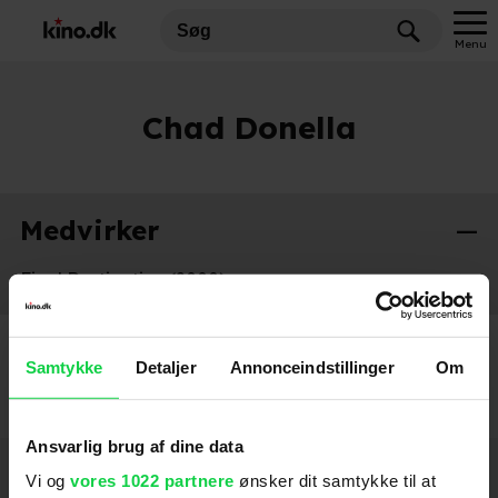
Menu
Chad Donella
Medvirker
Final Destination (2000)
2000
Samtykke
Detaljer
Annonceindstillinger
Om
Ansvarlig brug af dine data
Hold dig opdateret
Vi og
vores 1022 partnere
ønsker dit samtykke til at