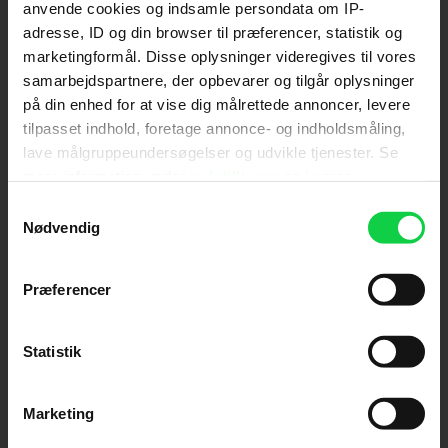
anvende cookies og indsamle persondata om IP-
adresse, ID og din browser til præferencer, statistik og
Send
marketingformål. Disse oplysninger videregives til vores
samarbejdspartnere, der opbevarer og tilgår oplysninger
Ved tilmelding accepterer jeg samtidig
på din enhed for at vise dig målrettede annoncer, levere
Kino.dks
Markedsføringssamtykke
tilpasset indhold, foretage annonce- og indholdsmåling,
lave målgruppeundersøgelser og udvikle tjenester. Se
mere information under
indstillinger
og i vores
Om Kino.dk
persondatapolitik. Du kan altid trække dit samtykke
Samtykkevalg
tilbage eller ændre indstillinger fra vores
Nødvendig
Annoncering
"Cookiedeklaration", eller ved at trykke på "Privacy
Privatlivspolitik
trigger" ikonet.
Præferencer
Betalingsbetingelser
Om os
Hvis du tillader det, vil vi også gerne:
Ledige stillinger
Indsamle præcise oplysninger om din placering,
Statistik
der kan være nøjagtig inden for få meter
Identificere din enhed baseret på en scanning af
Marketing
dens unikke karakteristika (fingerprinting)
Dine valg anvendes på hele websitet.