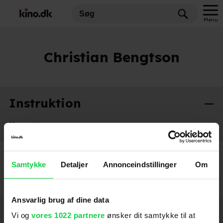
Menu
Christian Bengtson
Instruktion
Krysantemum
2022
Samtykke
Detaljer
Annonceindstillinger
Om
Ansvarlig brug af dine data
Hold dig opdateret
Vi og
vores 1022 partnere
ønsker dit samtykke til at