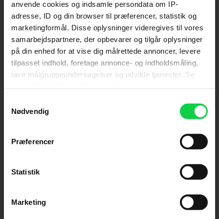
anvende cookies og indsamle persondata om IP-
adresse, ID og din browser til præferencer, statistik og
Send
marketingformål. Disse oplysninger videregives til vores
samarbejdspartnere, der opbevarer og tilgår oplysninger
Ved tilmelding accepterer jeg samtidig
på din enhed for at vise dig målrettede annoncer, levere
Kino.dks
Markedsføringssamtykke
tilpasset indhold, foretage annonce- og indholdsmåling,
lave målgruppeundersøgelser og udvikle tjenester. Se
mere information under
indstillinger
og i vores
Om Kino.dk
persondatapolitik. Du kan altid trække dit samtykke
Samtykkevalg
tilbage eller ændre indstillinger fra vores
Nødvendig
Annoncering
"Cookiedeklaration", eller ved at trykke på "Privacy
Privatlivspolitik
trigger" ikonet.
Præferencer
Betalingsbetingelser
Om os
Hvis du tillader det, vil vi også gerne:
Ledige stillinger
Indsamle præcise oplysninger om din placering,
Statistik
der kan være nøjagtig inden for få meter
Identificere din enhed baseret på en scanning af
Marketing
dens unikke karakteristika (fingerprinting)
Dine valg anvendes på hele websitet.