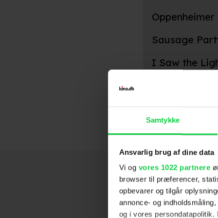
Oppenheimer
Sausage Part
I Saw the Lig
Hil, Cæsar!
Dommeren
This Is the En
Ray
Tror du stadi
2005
Samtykke
Ansvarlig brug af dine data
Vi og
vores 1022 partnere
øn
browser til præferencer, stat
opbevarer og tilgår oplysning
annonce- og indholdsmåling,
og i vores persondatapolitik. 