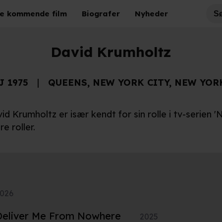
e kommende film
Biografer
Nyheder
David Krumholtz
J 1975
QUEENS, NEW YORK CITY, NEW YOR
id Krumholtz er især kendt for sin rolle i tv-serien 
re roller.
026
 Deliver Me From Nowhere
2025