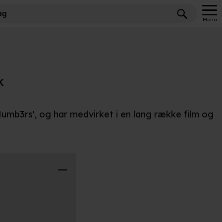
Menu
K
'Numb3rs', og har medvirket i en lang række film og