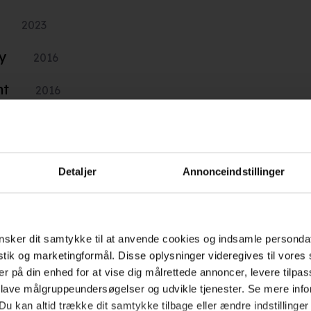
2023
y
2016
ht
2016
d
g på Julemanden?
2016
2014
2013
2002
SE FLERE
Detaljer
Annonceindstillinger
Hold dig opdateret
sker dit samtykke til at anvende cookies og indsamle personda
istik og marketingformål. Disse oplysninger videregives til vore
er på din enhed for at vise dig målrettede annoncer, levere tilpas
Send
 lave målgruppeundersøgelser og udvikle tjenester. Se mere inf
Du kan altid trække dit samtykke tilbage eller ændre indstillinger