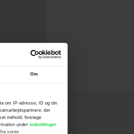
Om
ta om IP-adresse, ID og din
s samarbejdspartnere, der
set indhold, foretage
ormation under
indstillinger
 fra vores