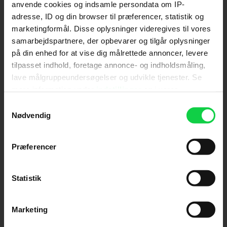
anvende cookies og indsamle persondata om IP-
adresse, ID og din browser til præferencer, statistik og
Send
marketingformål. Disse oplysninger videregives til vores
samarbejdspartnere, der opbevarer og tilgår oplysninger
Ved tilmelding accepterer jeg samtidig
på din enhed for at vise dig målrettede annoncer, levere
Kino.dks
Markedsføringssamtykke
tilpasset indhold, foretage annonce- og indholdsmåling,
lave målgruppeundersøgelser og udvikle tjenester. Se
mere information under
indstillinger
og i vores
Om Kino.dk
persondatapolitik. Du kan altid trække dit samtykke
Samtykkevalg
tilbage eller ændre indstillinger fra vores
Nødvendig
Annoncering
"Cookiedeklaration", eller ved at trykke på "Privacy
Privatlivspolitik
trigger" ikonet.
Præferencer
Betalingsbetingelser
Om os
Hvis du tillader det, vil vi også gerne:
Ledige stillinger
Indsamle præcise oplysninger om din placering,
Statistik
der kan være nøjagtig inden for få meter
Identificere din enhed baseret på en scanning af
Marketing
dens unikke karakteristika (fingerprinting)
Dine valg anvendes på hele websitet.