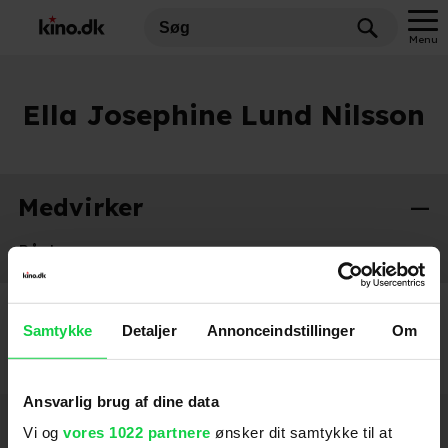
Menu
Ella Josephine Lund Nilsson
Medvirker
Råplan
2026
Samtykke
Detaljer
Annonceindstillinger
Om
Ansvarlig brug af dine data
Hold dig opdateret
Vi og
vores 1022 partnere
ønsker dit samtykke til at