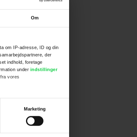
Om
ta om IP-adresse, ID og din
s samarbejdspartnere, der
set indhold, foretage
ormation under
indstillinger
 fra vores
ter
Marketing
ting)