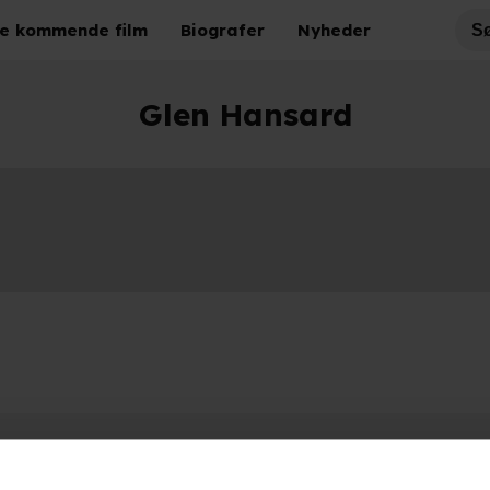
e kommende film
Biografer
Nyheder
Glen Hansard
Hold dig opdateret