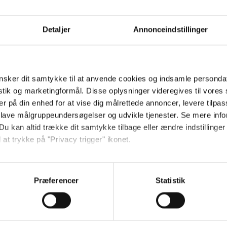
Send
Detaljer
Annonceindstillinger
Ved tilmelding accepterer jeg
samtidig Kino.dks
Markedsføringssamtykke
sker dit samtykke til at anvende cookies og indsamle personda
istik og marketingformål. Disse oplysninger videregives til vore
er på din enhed for at vise dig målrettede annoncer, levere tilpas
Om Kino.dk
 lave målgruppeundersøgelser og udvikle tjenester. Se mere inf
Du kan altid trække dit samtykke tilbage eller ændre indstillinger
Annoncering
 at trykke på "Privacy trigger" ikonet.
Privatlivspolitik
Betalingsbetingelser
så gerne:
Om os
sninger om din placering, der kan være nøjagtig inden for få me
Præferencer
Statistik
Ledige stillinger
 baseret på en scanning af dens unikke karakteristika (fingerprin
ebsitet.