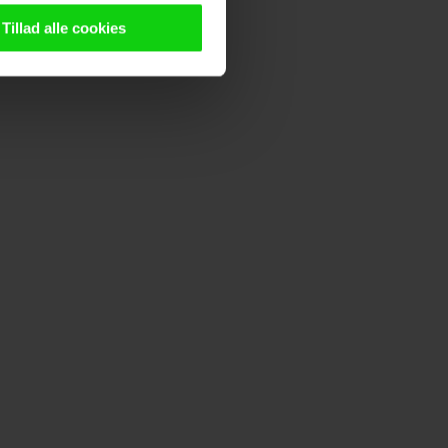
n browser til statistik og
g tilgår oplysninger på din
Tillad alle cookies
oldsmåling, lave
persondatapolitik.
n". Dine valg anvendes på
e. Det gør vi for at sikre
med vores partnere.
Du kan
litik
og
cookiepolitik
.