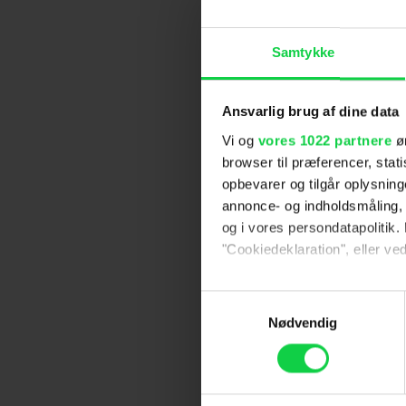
Samtykke
Ansvarlig brug af dine data
Vi og
vores 1022 partnere
øn
browser til præferencer, stat
opbevarer og tilgår oplysning
annonce- og indholdsmåling,
og i vores persondatapolitik. 
"Cookiedeklaration", eller ved
Hvis du tillader det, vil vi og
Samtykkevalg
Indsamle præcise oply
Nødvendig
Identificere din enhed
Dine valg anvendes på hele w