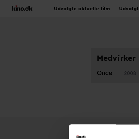
Udvalgte aktuelle film
Udvalgt
Medvirker
Once
2008