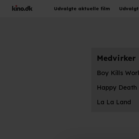
Udvalgte aktuelle film
Udvalgt
Medvirker
Skuespillerind
den populære 
Boy Kills Wor
Happy Death
La La Land