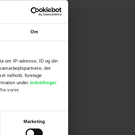
Om
ta om IP-adresse, ID og din
s samarbejdspartnere, der
set indhold, foretage
ormation under
indstillinger
 fra vores
ter
Marketing
ting)