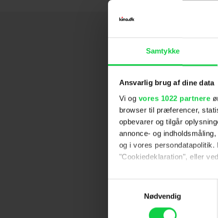
Samtykke
Ansvarlig brug af dine data
Vi og
vores 1022 partnere
øn
browser til præferencer, stat
opbevarer og tilgår oplysning
annonce- og indholdsmåling,
og i vores persondatapolitik. 
"Cookiedeklaration", eller ved
Hvis du tillader det, vil vi og
Samtykkevalg
Indsamle præcise oply
Nødvendig
Identificere din enhed