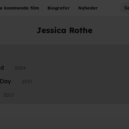
e kommende film
Biografer
Nyheder
Jessica Rothe
en Jessica Rothe har sin første hovedrolle i gyseren
musical
La La Land
.
ld
2024
 Day
2017
2017