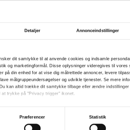
Hold dig opdateret
Detaljer
Annonceindstillinger
Send
Ved tilmelding accepterer jeg
sker dit samtykke til at anvende cookies og indsamle personda
samtidig Kino.dks
istik og marketingformål. Disse oplysninger videregives til vore
Markedsføringssamtykke
er på din enhed for at vise dig målrettede annoncer, levere tilpas
 lave målgruppeundersøgelser og udvikle tjenester. Se mere inf
Du kan altid trække dit samtykke tilbage eller ændre indstillinger
Om Kino.dk
 at trykke på "Privacy trigger" ikonet.
Annoncering
så gerne:
Privatlivspolitik
sninger om din placering, der kan være nøjagtig inden for få me
Præferencer
Statistik
Betalingsbetingelser
 baseret på en scanning af dens unikke karakteristika (fingerprin
Om os