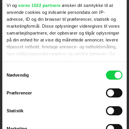
Vi og
vores 1022 partnere
ønsker dit samtykke til at
Hold dig opdateret
anvende cookies og indsamle persondata om IP-
adresse, ID og din browser til præferencer, statistik og
marketingformål. Disse oplysninger videregives til vores
Send
samarbejdspartnere, der opbevarer og tilgår oplysninger
på din enhed for at vise dig målrettede annoncer, levere
Ved tilmelding accepterer jeg samtidig
tilpasset indhold, foretage annonce- og indholdsmåling,
Kino.dks
Markedsføringssamtykke
lave målgruppeundersøgelser og udvikle tjenester. Se
mere information under
indstillinger
og i vores
persondatapolitik. Du kan altid trække dit samtykke
Samtykkevalg
tilbage eller ændre indstillinger fra vores
Om Kino.dk
Nødvendig
"Cookiedeklaration", eller ved at trykke på "Privacy
Annoncering
trigger" ikonet.
Præferencer
Privatlivspolitik
Hvis du tillader det, vil vi også gerne:
Betalingsbetingelser
Indsamle præcise oplysninger om din placering,
Om os
Statistik
der kan være nøjagtig inden for få meter
Ledige stillinger
Identificere din enhed baseret på en scanning af
Marketing