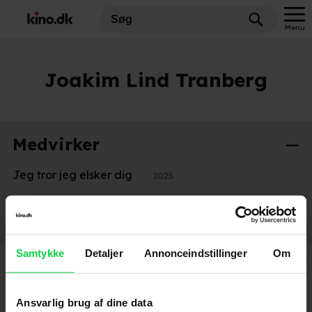
Menu
Joakim Lind Tranberg
Medvirker
Jeg tror jeg elsker dig
2025
Stemmer
Super Mario Galaxy Filmen
2026
Samtykke
Detaljer
Annonceindstillinger
Om
Ansvarlig brug af dine data