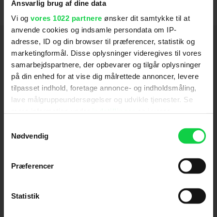
Ansvarlig brug af dine data
Vi og
vores 1022 partnere
ønsker dit samtykke til at
anvende cookies og indsamle persondata om IP-
Hold dig opdateret
adresse, ID og din browser til præferencer, statistik og
marketingformål. Disse oplysninger videregives til vores
samarbejdspartnere, der opbevarer og tilgår oplysninger
Send
på din enhed for at vise dig målrettede annoncer, levere
tilpasset indhold, foretage annonce- og indholdsmåling,
Ved tilmelding accepterer jeg samtidig
lave målgruppeundersøgelser og udvikle tjenester. Se
Kino.dks
Markedsføringssamtykke
mere information under
indstillinger
og i vores
persondatapolitik. Du kan altid trække dit samtykke
Samtykkevalg
tilbage eller ændre indstillinger fra vores
Nødvendig
Om Kino.dk
"Cookiedeklaration", eller ved at trykke på "Privacy
trigger" ikonet.
Præferencer
Annoncering
Privatlivspolitik
Hvis du tillader det, vil vi også gerne:
Betalingsbetingelser
Indsamle præcise oplysninger om din placering,
Statistik
Om os
der kan være nøjagtig inden for få meter