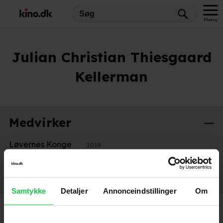
Menu
Julian Christian Thiesgaard
Kellerman
Medvirker
Løvernes Konge
2019
Stemmer
Samtykke
Detaljer
Annonceindstillinger
Om
De raske og de rå
2024