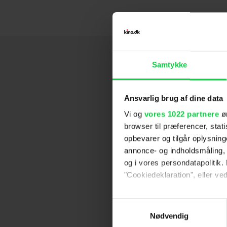
Samtykke
Ansvarlig brug af dine data
Vi og
vores 1022 partnere
øn
browser til præferencer, stat
opbevarer og tilgår oplysning
annonce- og indholdsmåling,
og i vores persondatapolitik. 
"Cookiedeklaration", eller ved
Hvis du tillader det, vil vi og
Samtykkevalg
Indsamle præcise oply
Nødvendig
Identificere din enhed