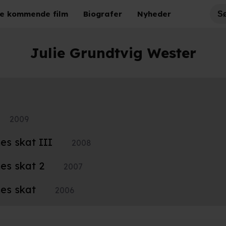
e kommende film
Biografer
Nyheder
Julie Grundtvig Wester
2009
es skat III
2008
es skat 2
2007
es skat
2006