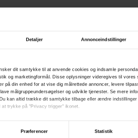
Hold dig opdateret
Detaljer
Annonceindstillinger
Send
sker dit samtykke til at anvende cookies og indsamle personda
Ved tilmelding accepterer jeg
istik og marketingformål. Disse oplysninger videregives til vore
samtidig Kino.dks
er på din enhed for at vise dig målrettede annoncer, levere tilpas
Markedsføringssamtykke
 lave målgruppeundersøgelser og udvikle tjenester. Se mere inf
Du kan altid trække dit samtykke tilbage eller ændre indstillinger
 at trykke på "Privacy trigger" ikonet.
Om Kino.dk
så gerne:
Annoncering
sninger om din placering, der kan være nøjagtig inden for få me
Privatlivspolitik
Præferencer
Statistik
 baseret på en scanning af dens unikke karakteristika (fingerprin