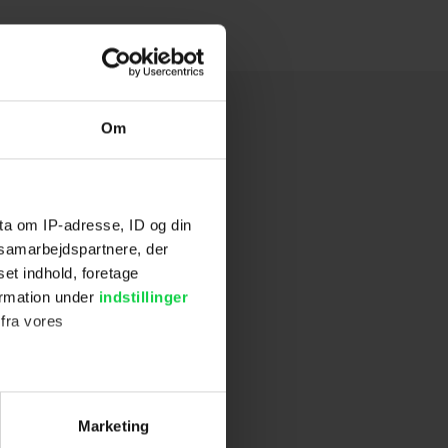
Om
ta om IP-adresse, ID og din
s samarbejdspartnere, der
set indhold, foretage
ormation under
indstillinger
 fra vores
ter
Marketing
ting)