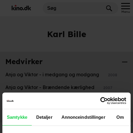
Menu
Karl Bille
Medvirker
Anja og Viktor - i medgang og modgang
2008
Anja og Viktor - Brændende kærlighed
2007
Anja Efter Viktor
2003
Askepop
2003
Samtykke
Detaljer
Annonceindstillinger
Om