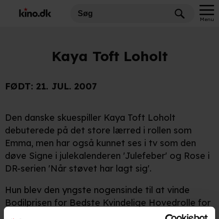
Menu
Kaya Toft Loholt
FØDT:
21. JUL. 2007
Den danske skuespiller Kaya Toft Loholt
debuterede på det store lærred i rollen som
Emma, men har også kunnet ses i tv som den
døve Signe i julekalenderen 'Julefeber' og Rose i
DR-serien 'Når støvet har lagt sig'.
Hun blev den yngste nogensinde til at vinde
Bodilprisen for Bedste Kvindelige Hovedrolle for
'En helt almindelig familie'.