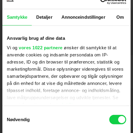
Samtykke
Detaljer
Annonceindstillinger
Om
Medvirker
Min evige sommer
2025
Ansvarlig brug af dine data
En helt almindelig familie
2020
Vi og
vores 1022 partnere
ønsker dit samtykke til at
anvende cookies og indsamle persondata om IP-
adresse, ID og din browser til præferencer, statistik og
marketingformål. Disse oplysninger videregives til vores
samarbejdspartnere, der opbevarer og tilgår oplysninger
på din enhed for at vise dig målrettede annoncer, levere
tilpasset indhold, foretage annonce- og indholdsmåling,
Hold dig opdateret
lave målgruppeundersøgelser og udvikle tjenester. Se
mere information under
indstillinger
og i vores
persondatapolitik. Du kan altid trække dit samtykke
Samtykkevalg
Send
tilbage eller ændre indstillinger fra vores
Nødvendig
"Cookiedeklaration", eller ved at trykke på "Privacy
Ved tilmelding accepterer jeg samtidig
trigger" ikonet.