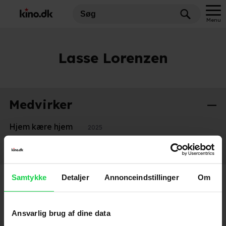
Menu
Lasse Lorenzen
Medvirker
Hjem kære hjem
2025
Resten af livet
2022
Samtykke
Detaljer
Annonceindstillinger
Om
Ansvarlig brug af dine data