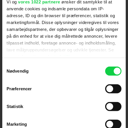
Vi og
vores 1022 partnere
ønsker dit samtykke til at
Hold dig opdateret
anvende cookies og indsamle persondata om IP-
adresse, ID og din browser til præferencer, statistik og
marketingformål. Disse oplysninger videregives til vores
Send
samarbejdspartnere, der opbevarer og tilgår oplysninger
på din enhed for at vise dig målrettede annoncer, levere
Ved tilmelding accepterer jeg samtidig
tilpasset indhold, foretage annonce- og indholdsmåling,
Kino.dks
Markedsføringssamtykke
lave målgruppeundersøgelser og udvikle tjenester. Se
mere information under
indstillinger
og i vores
persondatapolitik. Du kan altid trække dit samtykke
Samtykkevalg
Om Kino.dk
tilbage eller ændre indstillinger fra vores
Nødvendig
"Cookiedeklaration", eller ved at trykke på "Privacy
Annoncering
trigger" ikonet.
Privatlivspolitik
Præferencer
Betalingsbetingelser
Hvis du tillader det, vil vi også gerne:
Om os
Indsamle præcise oplysninger om din placering,
Statistik
Ledige stillinger
der kan være nøjagtig inden for få meter
Identificere din enhed baseret på en scanning af
Marketing
dens unikke karakteristika (fingerprinting)