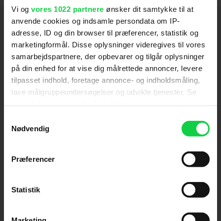
2021
Vi og
vores 1022 partnere
ønsker dit samtykke til at
Toy Story 4
Hold dig opdateret
anvende cookies og indsamle persondata om IP-
2019
adresse, ID og din browser til præferencer, statistik og
Bakkekøbing - Det store osteræs
2016
marketingformål. Disse oplysninger videregives til vores
Send
samarbejdspartnere, der opbevarer og tilgår oplysninger
Pingvinerne fra Madagascar
2014
på din enhed for at vise dig målrettede annoncer, levere
Ved tilmelding accepterer jeg samtidig
tilpasset indhold, foretage annonce- og indholdsmåling,
Postmand Per - Filmen
2014
Kino.dks
Markedsføringssamtykke
lave målgruppeundersøgelser og udvikle tjenester. Se
mere information under
indstillinger
og i vores
persondatapolitik. Du kan altid trække dit samtykke
Samtykkevalg
tilbage eller ændre indstillinger fra vores
Om Kino.dk
Nødvendig
"Cookiedeklaration", eller ved at trykke på "Privacy
Annoncering
trigger" ikonet.
Præferencer
Privatlivspolitik
Hvis du tillader det, vil vi også gerne:
Betalingsbetingelser
Indsamle præcise oplysninger om din placering,
Om os
Statistik
der kan være nøjagtig inden for få meter
Ledige stillinger
Identificere din enhed baseret på en scanning af
Marketing