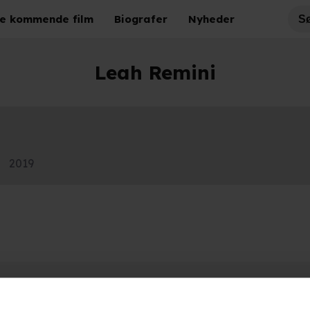
e kommende film
Biografer
Nyheder
Leah Remini
2019
Hold dig opdateret