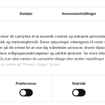
Send
Detaljer
Annonceindstillinger
Ved tilmelding accepterer jeg
samtidig Kino.dks
Markedsføringssamtykke
sker dit samtykke til at anvende cookies og indsamle personda
istik og marketingformål. Disse oplysninger videregives til vore
er på din enhed for at vise dig målrettede annoncer, levere tilpas
Om Kino.dk
 lave målgruppeundersøgelser og udvikle tjenester. Se mere inf
Du kan altid trække dit samtykke tilbage eller ændre indstillinger
Annoncering
 at trykke på "Privacy trigger" ikonet.
Privatlivspolitik
Betalingsbetingelser
så gerne:
Om os
sninger om din placering, der kan være nøjagtig inden for få me
Præferencer
Statistik
Ledige stillinger
 baseret på en scanning af dens unikke karakteristika (fingerprin
ebsitet.