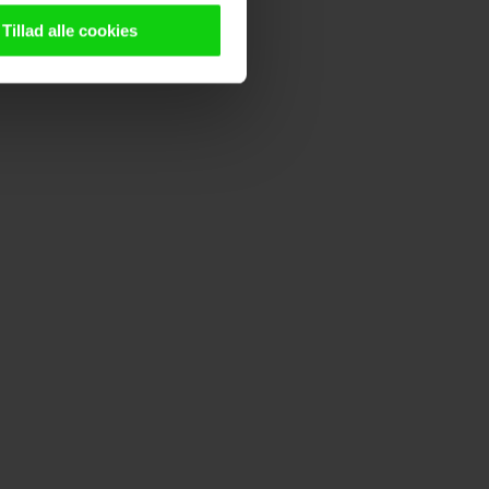
n browser til statistik og
g tilgår oplysninger på din
Tillad alle cookies
oldsmåling, lave
persondatapolitik.
n". Dine valg anvendes på
e. Det gør vi for at sikre
med vores partnere.
Du kan
litik
og
cookiepolitik
.