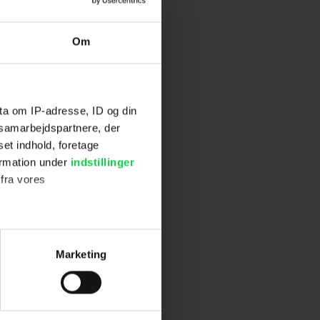
Om
ta om IP-adresse, ID og din
s samarbejdspartnere, der
set indhold, foretage
ormation under
indstillinger
 fra vores
ter
Marketing
ting)