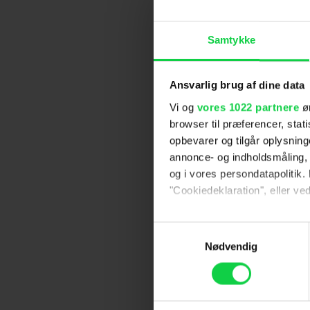
Samtykke
Ansvarlig brug af dine data
Vi og
vores 1022 partnere
øn
browser til præferencer, stat
opbevarer og tilgår oplysning
annonce- og indholdsmåling,
og i vores persondatapolitik. 
"Cookiedeklaration", eller ved
Hvis du tillader det, vil vi og
Samtykkevalg
Indsamle præcise oply
Nødvendig
Identificere din enhed
Dine valg anvendes på hele w