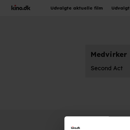
Udvalgte aktuelle film
Udvalgt
Medvirker
Second Act