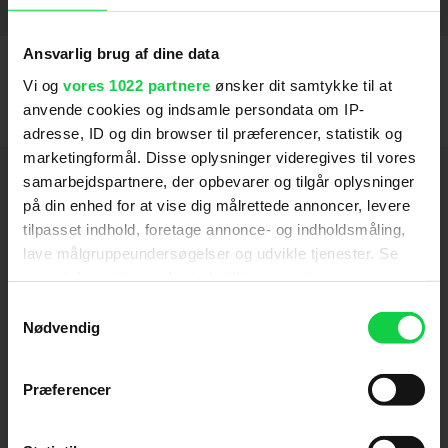
Instruktion
Ustyrlig
2023
Ansvarlig brug af dine data
Vi og
vores 1022 partnere
ønsker dit samtykke til at
En helt almindelig familie
2020
anvende cookies og indsamle persondata om IP-
adresse, ID og din browser til præferencer, statistik og
marketingformål. Disse oplysninger videregives til vores
Hold dig opdateret
samarbejdspartnere, der opbevarer og tilgår oplysninger
på din enhed for at vise dig målrettede annoncer, levere
tilpasset indhold, foretage annonce- og indholdsmåling,
Send
lave målgruppeundersøgelser og udvikle tjenester. Se
mere information under
indstillinger
og i vores
Ved tilmelding accepterer jeg samtidig
persondatapolitik. Du kan altid trække dit samtykke
Samtykkevalg
Kino.dks
Markedsføringssamtykke
tilbage eller ændre indstillinger fra vores
Nødvendig
"Cookiedeklaration", eller ved at trykke på "Privacy
trigger" ikonet.
Præferencer
Om Kino.dk
Hvis du tillader det, vil vi også gerne:
Annoncering