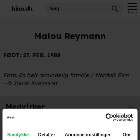
Menu
Malou Reymann
FØDT:
27. FEB. 1988
Foto: En helt almindelig familie / Nordisk Film
- © Jonas Svensson
Medvirker
Se min kjole
2009
Samtykke
Detaljer
Annonceindstillinger
Om