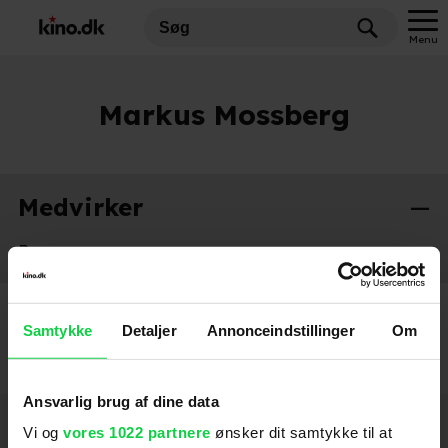
Menu
Markus Mossberg
Medvirker
Borg
2017
Samtykke
Detaljer
Annonceindstillinger
Om
Ansvarlig brug af dine data
Hold dig opdateret
Vi og
vores 1022 partnere
ønsker dit samtykke til at