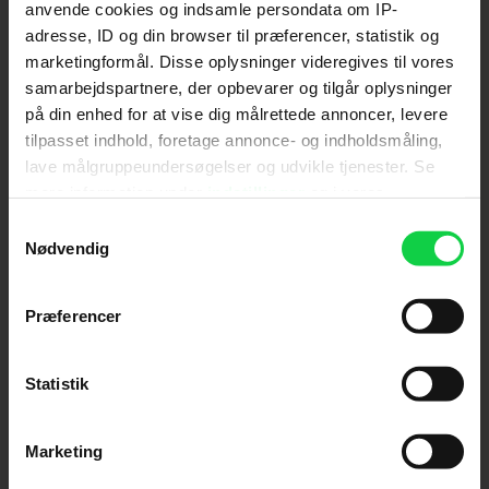
anvende cookies og indsamle persondata om IP-
adresse, ID og din browser til præferencer, statistik og
Send
marketingformål. Disse oplysninger videregives til vores
samarbejdspartnere, der opbevarer og tilgår oplysninger
Ved tilmelding accepterer jeg samtidig
på din enhed for at vise dig målrettede annoncer, levere
Kino.dks
Markedsføringssamtykke
tilpasset indhold, foretage annonce- og indholdsmåling,
lave målgruppeundersøgelser og udvikle tjenester. Se
mere information under
indstillinger
og i vores
Om Kino.dk
persondatapolitik. Du kan altid trække dit samtykke
Samtykkevalg
tilbage eller ændre indstillinger fra vores
Nødvendig
Annoncering
"Cookiedeklaration", eller ved at trykke på "Privacy
Privatlivspolitik
trigger" ikonet.
Præferencer
Betalingsbetingelser
Om os
Hvis du tillader det, vil vi også gerne:
Ledige stillinger
Indsamle præcise oplysninger om din placering,
Statistik
der kan være nøjagtig inden for få meter
Identificere din enhed baseret på en scanning af
Marketing
dens unikke karakteristika (fingerprinting)
Dine valg anvendes på hele websitet.