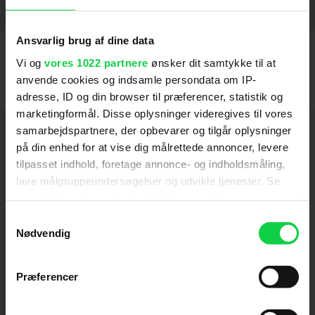
Suspiria
A Cure for Wellness
Nymphomaniac
2018
2013
2017
SE FLERE
Ansvarlig brug af dine data
Vi og
vores 1022 partnere
ønsker dit samtykke til at
anvende cookies og indsamle persondata om IP-
adresse, ID og din browser til præferencer, statistik og
marketingformål. Disse oplysninger videregives til vores
Hold dig opdateret
samarbejdspartnere, der opbevarer og tilgår oplysninger
på din enhed for at vise dig målrettede annoncer, levere
tilpasset indhold, foretage annonce- og indholdsmåling,
Send
lave målgruppeundersøgelser og udvikle tjenester. Se
mere information under
indstillinger
og i vores
Ved tilmelding accepterer jeg samtidig
persondatapolitik. Du kan altid trække dit samtykke
Samtykkevalg
Kino.dks
Markedsføringssamtykke
tilbage eller ændre indstillinger fra vores
Nødvendig
"Cookiedeklaration", eller ved at trykke på "Privacy
trigger" ikonet.
Præferencer
Om Kino.dk
Hvis du tillader det, vil vi også gerne: