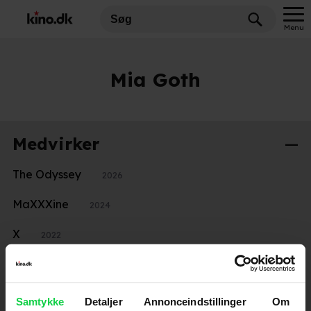
Menu
Mia Goth
Medvirker
The Odyssey
2026
MaXXXine
2024
X
2022
Emma
2020
High Life
2019
Samtykke
Detaljer
Annonceindstillinger
Om