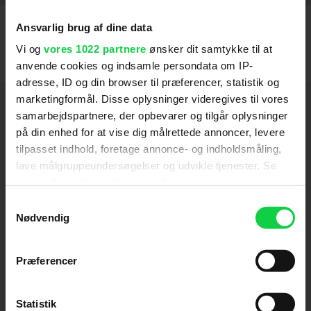
Ansvarlig brug af dine data
Vi og
vores 1022 partnere
ønsker dit samtykke til at
anvende cookies og indsamle persondata om IP-
adresse, ID og din browser til præferencer, statistik og
marketingformål. Disse oplysninger videregives til vores
Hold dig opdateret
samarbejdspartnere, der opbevarer og tilgår oplysninger
på din enhed for at vise dig målrettede annoncer, levere
Send
tilpasset indhold, foretage annonce- og indholdsmåling,
lave målgruppeundersøgelser og udvikle tjenester. Se
mere information under
indstillinger
og i vores
Ved tilmelding accepterer jeg samtidig
persondatapolitik. Du kan altid trække dit samtykke
Kino.dks
Markedsføringssamtykke
Samtykkevalg
tilbage eller ændre indstillinger fra vores
Nødvendig
"Cookiedeklaration", eller ved at trykke på "Privacy
trigger" ikonet.
Om Kino.dk
Præferencer
Hvis du tillader det, vil vi også gerne:
Annoncering
Indsamle præcise oplysninger om din placering,
Privatlivspolitik
Statistik