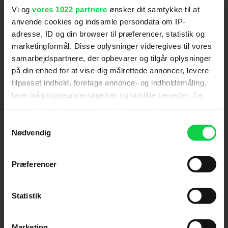
Vi og
vores 1022 partnere
ønsker dit samtykke til at
Hold dig opdateret
anvende cookies og indsamle persondata om IP-
adresse, ID og din browser til præferencer, statistik og
marketingformål. Disse oplysninger videregives til vores
Send
samarbejdspartnere, der opbevarer og tilgår oplysninger
på din enhed for at vise dig målrettede annoncer, levere
Ved tilmelding accepterer jeg samtidig
tilpasset indhold, foretage annonce- og indholdsmåling,
Kino.dks
Markedsføringssamtykke
lave målgruppeundersøgelser og udvikle tjenester. Se
mere information under
indstillinger
og i vores
persondatapolitik. Du kan altid trække dit samtykke
Samtykkevalg
tilbage eller ændre indstillinger fra vores
Om Kino.dk
Nødvendig
"Cookiedeklaration", eller ved at trykke på "Privacy
Annoncering
trigger" ikonet.
Præferencer
Privatlivspolitik
Hvis du tillader det, vil vi også gerne:
Betalingsbetingelser
Indsamle præcise oplysninger om din placering,
Om os
Statistik
der kan være nøjagtig inden for få meter
Ledige stillinger
Identificere din enhed baseret på en scanning af
Marketing