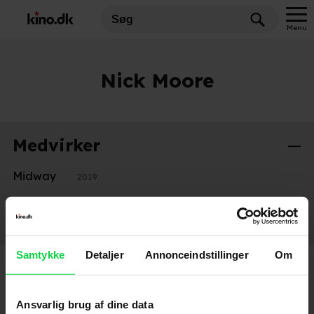
Menu
Nick Moore
Medvirker
Midway
2019
Instruktion
Wild Child
2008
Samtykke
Detaljer
Annonceindstillinger
Om
Ansvarlig brug af dine data