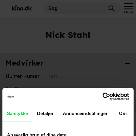
Menu
Nick Stahl
Medvirker
Hunter Hunter
2021
Sin City
2005
Terminator 3: Rise of the Machines
2003
Samtykke
Detaljer
Annonceindstillinger
Om
Ansvarlig brug af dine data