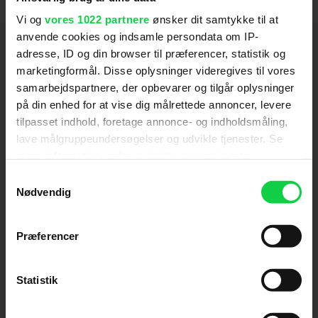
Vi og
vores 1022 partnere
ønsker dit samtykke til at
anvende cookies og indsamle persondata om IP-
Hold dig opdateret
adresse, ID og din browser til præferencer, statistik og
marketingformål. Disse oplysninger videregives til vores
samarbejdspartnere, der opbevarer og tilgår oplysninger
Send
på din enhed for at vise dig målrettede annoncer, levere
tilpasset indhold, foretage annonce- og indholdsmåling,
Ved tilmelding accepterer jeg samtidig
lave målgruppeundersøgelser og udvikle tjenester. Se
Kino.dks
Markedsføringssamtykke
mere information under
indstillinger
og i vores
persondatapolitik. Du kan altid trække dit samtykke
Samtykkevalg
tilbage eller ændre indstillinger fra vores
Nødvendig
Om Kino.dk
"Cookiedeklaration", eller ved at trykke på "Privacy
trigger" ikonet.
Annoncering
Præferencer
Privatlivspolitik
Hvis du tillader det, vil vi også gerne:
Betalingsbetingelser
Indsamle præcise oplysninger om din placering,
Statistik
Om os
der kan være nøjagtig inden for få meter
Ledige stillinger
Identificere din enhed baseret på en scanning af