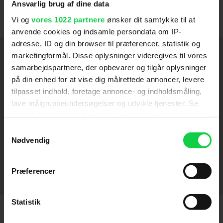
Ansvarlig brug af dine data
Foto: Jens Junkcer-Jensen, To Verdener.
Vi og
vores 1022 partnere
ønsker dit samtykke til at
anvende cookies og indsamle persondata om IP-
adresse, ID og din browser til præferencer, statistik og
Instruktion
marketingformål. Disse oplysninger videregives til vores
samarbejdspartnere, der opbevarer og tilgår oplysninger
Rose
2022
på din enhed for at vise dig målrettede annoncer, levere
tilpasset indhold, foretage annonce- og indholdsmåling,
Ser du månen, Daniel
2019
lave målgruppeundersøgelser og udvikle tjenester. Se
mere information under
indstillinger
og i vores
Flatliners
2017
persondatapolitik. Du kan altid trække dit samtykke
Samtykkevalg
Kapgang
tilbage eller ændre indstillinger fra vores
Nødvendig
2014
"Cookiedeklaration", eller ved at trykke på "Privacy
Dead Man Down
2013
trigger" ikonet.
Præferencer
Mænd der hader kvinder
To verdener
Drømmen
Fukssvansen
Portland (1996)
2006
2008
2001
1969
2009
SE FLERE
Hvis du tillader det, vil vi også gerne:
Indsamle præcise oplysninger om din placering,
Statistik
der kan være nøjagtig inden for få meter