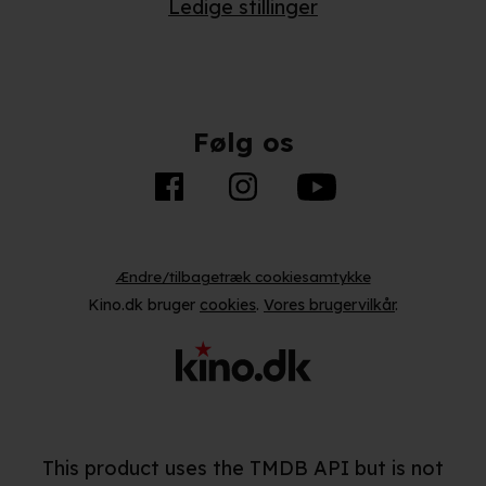
Ledige stillinger
unikke karakteristika (fingerprinting)
Du kan altid trække dit samtykke tilbage eller ændre
indstillinger fra vores "Cookiedeklaration". Dine valg
anvendes på hele websitet.
Følg os
Vi bruger egne cookies og cookies fra tredjeparter til at
optimere dit besøg på vores hjemmeside. Det gør vi for
at sikre funktionalitet, generere statistik, huske dine
præferencer og til markedsføring.
Ændre/tilbagetræk cookiesamtykke
Når vi anvender cookies, behandler vi kortvarigt din IP-
Kino.dk bruger
cookies
.
Vores brugervilkår
.
adresse. IP-adressen kan blive delt med vores
partnere.
Du kan læse mere om vores brug af cookies og
behandling af dine personoplysninger i både vores
privatlivspolitik
og
cookiepolitik
.
This product uses the TMDB API but is not