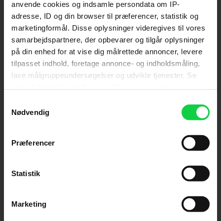
anvende cookies og indsamle persondata om IP-
adresse, ID og din browser til præferencer, statistik og
Send
marketingformål. Disse oplysninger videregives til vores
samarbejdspartnere, der opbevarer og tilgår oplysninger
Ved tilmelding accepterer jeg samtidig
på din enhed for at vise dig målrettede annoncer, levere
Kino.dks
Markedsføringssamtykke
tilpasset indhold, foretage annonce- og indholdsmåling,
lave målgruppeundersøgelser og udvikle tjenester. Se
mere information under
indstillinger
og i vores
Om Kino.dk
persondatapolitik. Du kan altid trække dit samtykke
Samtykkevalg
tilbage eller ændre indstillinger fra vores
Nødvendig
Annoncering
"Cookiedeklaration", eller ved at trykke på "Privacy
Privatlivspolitik
trigger" ikonet.
Præferencer
Betalingsbetingelser
Om os
Hvis du tillader det, vil vi også gerne:
Ledige stillinger
Indsamle præcise oplysninger om din placering,
Statistik
der kan være nøjagtig inden for få meter
Identificere din enhed baseret på en scanning af
Marketing
dens unikke karakteristika (fingerprinting)
Dine valg anvendes på hele websitet.