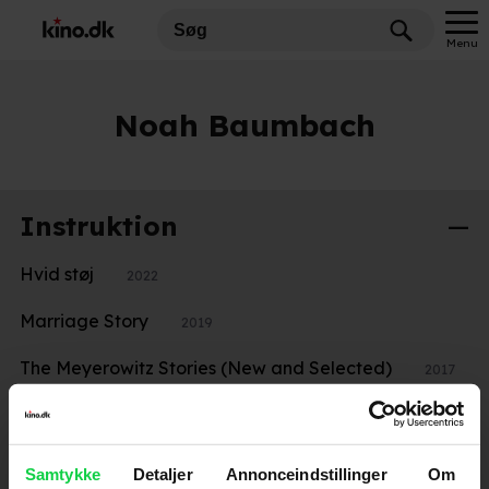
Menu
Noah Baumbach
Instruktion
Hvid støj
2022
Marriage Story
2019
The Meyerowitz Stories (New and Selected)
2017
While We`re Young
2015
Frances Ha
2013
Samtykke
Detaljer
Annonceindstillinger
Om