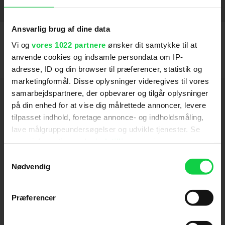
The Squid and the Whale
2006
SE FLERE
Ansvarlig brug af dine data
Vi og
vores 1022 partnere
ønsker dit samtykke til at
anvende cookies og indsamle persondata om IP-
adresse, ID og din browser til præferencer, statistik og
marketingformål. Disse oplysninger videregives til vores
Hold dig opdateret
samarbejdspartnere, der opbevarer og tilgår oplysninger
på din enhed for at vise dig målrettede annoncer, levere
tilpasset indhold, foretage annonce- og indholdsmåling,
Send
lave målgruppeundersøgelser og udvikle tjenester. Se
mere information under
indstillinger
og i vores
Ved tilmelding accepterer jeg samtidig
persondatapolitik. Du kan altid trække dit samtykke
Samtykkevalg
Kino.dks
Markedsføringssamtykke
tilbage eller ændre indstillinger fra vores
Nødvendig
"Cookiedeklaration", eller ved at trykke på "Privacy
trigger" ikonet.
Præferencer
Om Kino.dk
Hvis du tillader det, vil vi også gerne: