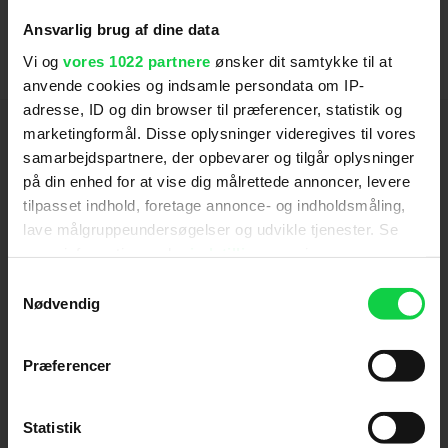
2026
Ansvarlig brug af dine data
Felix på vilde eventyr
2019
Vi og
vores 1022 partnere
ønsker dit samtykke til at
Det store nøddekup
anvende cookies og indsamle persondata om IP-
2015
adresse, ID og din browser til præferencer, statistik og
Hold dig opdateret
marketingformål. Disse oplysninger videregives til vores
samarbejdspartnere, der opbevarer og tilgår oplysninger
på din enhed for at vise dig målrettede annoncer, levere
Send
tilpasset indhold, foretage annonce- og indholdsmåling,
lave målgruppeundersøgelser og udvikle tjenester. Se
Ved tilmelding accepterer jeg samtidig
mere information under
indstillinger
og i vores
Kino.dks
Markedsføringssamtykke
persondatapolitik. Du kan altid trække dit samtykke
Samtykkevalg
tilbage eller ændre indstillinger fra vores
Nødvendig
"Cookiedeklaration", eller ved at trykke på "Privacy
Om Kino.dk
trigger" ikonet.
Præferencer
Annoncering
Hvis du tillader det, vil vi også gerne:
Privatlivspolitik
Indsamle præcise oplysninger om din placering,
Statistik
Betalingsbetingelser