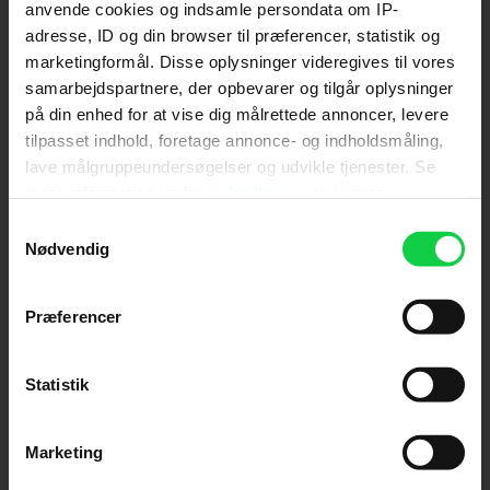
anvende cookies og indsamle persondata om IP-
adresse, ID og din browser til præferencer, statistik og
Send
marketingformål. Disse oplysninger videregives til vores
samarbejdspartnere, der opbevarer og tilgår oplysninger
Ved tilmelding accepterer jeg samtidig
på din enhed for at vise dig målrettede annoncer, levere
Kino.dks
Markedsføringssamtykke
tilpasset indhold, foretage annonce- og indholdsmåling,
lave målgruppeundersøgelser og udvikle tjenester. Se
mere information under
indstillinger
og i vores
Om Kino.dk
persondatapolitik. Du kan altid trække dit samtykke
Samtykkevalg
tilbage eller ændre indstillinger fra vores
Nødvendig
Annoncering
"Cookiedeklaration", eller ved at trykke på "Privacy
Privatlivspolitik
trigger" ikonet.
Præferencer
Betalingsbetingelser
Om os
Hvis du tillader det, vil vi også gerne:
Ledige stillinger
Indsamle præcise oplysninger om din placering,
Statistik
der kan være nøjagtig inden for få meter
Identificere din enhed baseret på en scanning af
Marketing
dens unikke karakteristika (fingerprinting)
Dine valg anvendes på hele websitet.