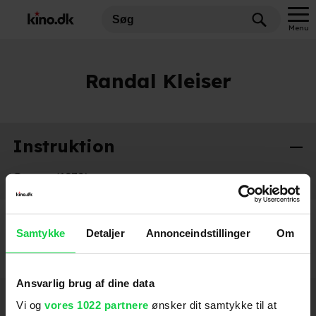
Menu
Randal Kleiser
Instruktion
Grease (1978)
1969
Samtykke
Detaljer
Annonceindstillinger
Om
Ansvarlig brug af dine data
Hold dig opdateret
Vi og
vores 1022 partnere
ønsker dit samtykke til at