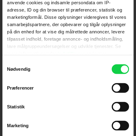
anvende cookies og indsamle persondata om IP-
adresse, ID og din browser til præferencer, statistik og
Send
marketingformål. Disse oplysninger videregives til vores
samarbejdspartnere, der opbevarer og tilgår oplysninger
Ved tilmelding accepterer jeg samtidig
på din enhed for at vise dig målrettede annoncer, levere
Kino.dks
Markedsføringssamtykke
tilpasset indhold, foretage annonce- og indholdsmåling,
lave målgruppeundersøgelser og udvikle tjenester. Se
mere information under
indstillinger
og i vores
Om Kino.dk
persondatapolitik. Du kan altid trække dit samtykke
Samtykkevalg
tilbage eller ændre indstillinger fra vores
Nødvendig
Annoncering
"Cookiedeklaration", eller ved at trykke på "Privacy
Privatlivspolitik
trigger" ikonet.
Præferencer
Betalingsbetingelser
Om os
Hvis du tillader det, vil vi også gerne:
Ledige stillinger
Indsamle præcise oplysninger om din placering,
Statistik
der kan være nøjagtig inden for få meter
Identificere din enhed baseret på en scanning af
Marketing
dens unikke karakteristika (fingerprinting)
Dine valg anvendes på hele websitet.