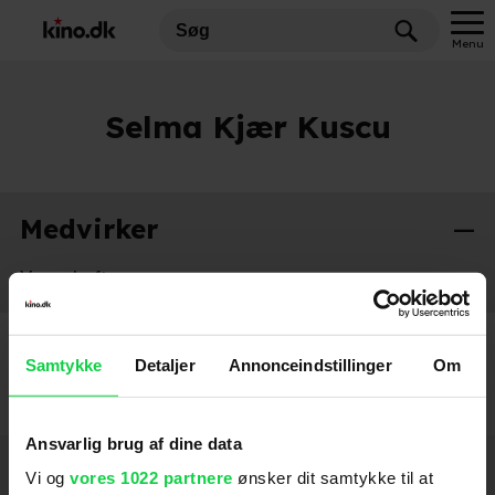
Menu
Selma Kjær Kuscu
Medvirker
Vores Løfte
2026
Samtykke
Detaljer
Annonceindstillinger
Om
Ansvarlig brug af dine data
Hold dig opdateret
Vi og
vores 1022 partnere
ønsker dit samtykke til at