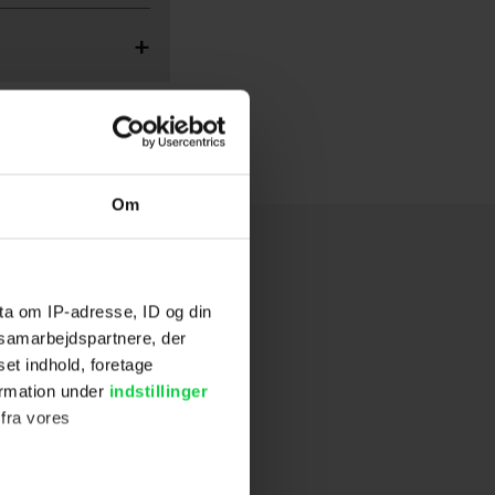
Om
ta om IP-adresse, ID og din
s samarbejdspartnere, der
set indhold, foretage
ormation under
indstillinger
 fra vores