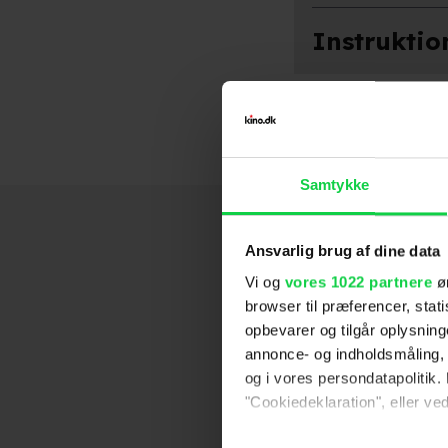
Instruktio
Ted 2
2015
A Million Way
Ted
2012
Samtykke
Ansvarlig brug af dine data
Vi og
vores 1022 partnere
øn
browser til præferencer, stat
opbevarer og tilgår oplysning
annonce- og indholdsmåling,
og i vores persondatapolitik. 
"Cookiedeklaration", eller ved