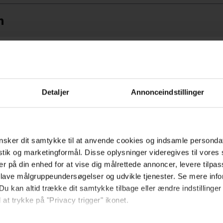
n
s to Die in the West
2014
Detaljer
Annonceindstillinger
Hold dig opdateret
sker dit samtykke til at anvende cookies og indsamle personda
Send
istik og marketingformål. Disse oplysninger videregives til vore
er på din enhed for at vise dig målrettede annoncer, levere tilpas
Ved tilmelding accepterer jeg
 lave målgruppeundersøgelser og udvikle tjenester. Se mere inf
samtidig Kino.dks
Du kan altid trække dit samtykke tilbage eller ændre indstillinger
Markedsføringssamtykke
 at trykke på "Privacy trigger" ikonet.