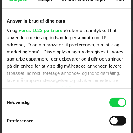
Real Steel
2012
Date Night
Night at the Museum: Battle of the Smithsonian
Nat på museet 2
Nat på Museet
The Pink Panther
Det Vilde Dusin
Just Married
Big Fat Liar
2010
2003
2003
2007
2004
2009
2006
SE FLERE
2009
Ansvarlig brug af dine data
Vi og
vores 1022 partnere
ønsker dit samtykke til at
anvende cookies og indsamle persondata om IP-
adresse, ID og din browser til præferencer, statistik og
marketingformål. Disse oplysninger videregives til vores
samarbejdspartnere, der opbevarer og tilgår oplysninger
Hold dig opdateret
på din enhed for at vise dig målrettede annoncer, levere
tilpasset indhold, foretage annonce- og indholdsmåling,
lave målgruppeundersøgelser og udvikle tjenester. Se
Send
mere information under
indstillinger
og i vores
persondatapolitik. Du kan altid trække dit samtykke
Samtykkevalg
Ved tilmelding accepterer jeg samtidig
tilbage eller ændre indstillinger fra vores
Nødvendig
Kino.dks
Markedsføringssamtykke
"Cookiedeklaration", eller ved at trykke på "Privacy
trigger" ikonet.
Præferencer
Om Kino.dk
Hvis du tillader det, vil vi også gerne: